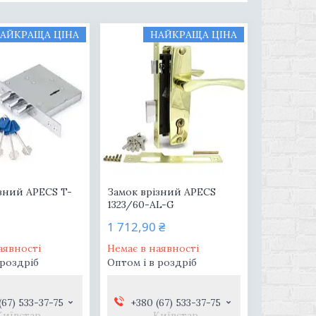
АЙКРАЩА ЦІНА
НАЙКРАЩА ЦІНА
зний APECS T-
Замок врізний APECS
1323/60-AL-G
1 712,90 ₴
аявності
Немає в наявності
 роздріб
Оптом і в роздріб
(67) 533-37-75
+380 (67) 533-37-75
Київстар
Київстар