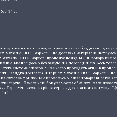
 533-37-75
 асортимент матеріалів, інструментів та обладнання для рем
т-магазин "ПОЛОмаркет" - це доставка матеріалів, інструмен
рнет-магазин "ПОЛОмаркет" пропонує понад 14 000 товарних п
ціни. Ми працюємо без залучення посередників. Весь товар 
нучка система знижок. У нас часто проходять акції, в процес
унки, швидка доставка). Інтернет-магазин "ПОЛОмаркет" - це
на світовому ринку. Ми пропонуємо лише товари високої якос
тні картки. Накопичені бонуси можна обміняти на знижки т
очку. Гарантія високого рівня сервісу для кожного покупця.
аїні!