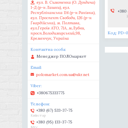
вул. В. Симоненка (О. Дундича)
1-Д (р-н Лашки), вул.
+380 
Республіканська 114 (р-н Раківка),
вул. Проспект Свободи, 126 (р-н
Гвардійська), м. Полтава,
вул.Героїв АТО, 71А, м.Лубни,
PD-0
просп.Володимирський,98,
Кременчук, Україна
Менеджер ПОЛОмаркет
polomarket.com.ua@ukr.net
+380675333775
+380 (67) 533-37-75
Київстар
+380 (95) 133-37-75
Мтс