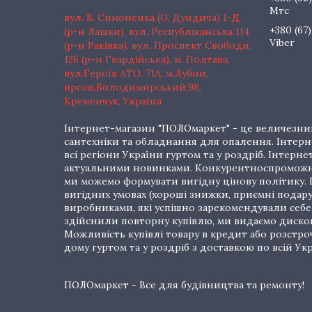
Мтс
вул. В. Симоненка (О. Дундича) 1-Д
+380 (67)
(р-н Лашки), вул. Республіканська 114
Viber
(р-н Раківка), вул. Проспект Свободи,
126 (р-н Гвардійська), м. Полтава,
вул.Героїв АТО, 71А, м.Лубни,
просп.Володимирський,98,
Кременчук, Україна
Інтернет-магазин "ПОЛОмаркет" - це величезний
сантехніки та обладнання для опалення. Інтерне
всі регіони України гуртом та у роздріб. Інте
актуальними новинками. Конкурентноспроможні 
ми можемо формувати вигідну цінову політику. Г
вигідних умовах (хороші знижки, приємні подар
виробниками, які успішно зарекомендували себе 
здійснили повторну купівлю, ми видаємо дискон
Можливість купівлі товару в кредит або розстр
дому гуртом та у роздріб з доставкою по всій Укр
ПОЛОмаркет - Все для будівництва та ремонту!