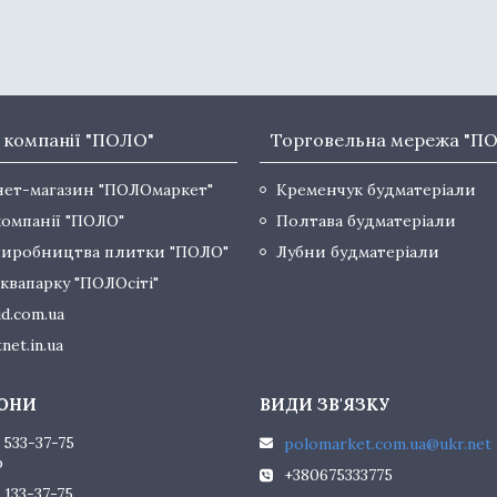
 компанії "ПОЛО"
Торговельна мережа "П
нет-магазин "ПОЛОмаркет"
Кременчук будматеріали
компанії "ПОЛО"
Полтава будматеріали
виробництва плитки "ПОЛО"
Лубни будматеріали
квапарку "ПОЛОсіті"
d.com.ua
net.in.ua
 533-37-75
polomarket.com.ua@ukr.net
р
+380675333775
 133-37-75