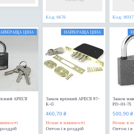
6676
18317
АЙКРАЩА ЦІНА
НАЙКРАЩА ЦІНА
Н
вісний APECS
Замок врізний APECS 97-
Замок на
K-G
PD-01-75
460,70 ₴
500,90 ₴
аявності
Немає в наявності
Немає в н
 роздріб
Оптом і в роздріб
Оптом і в