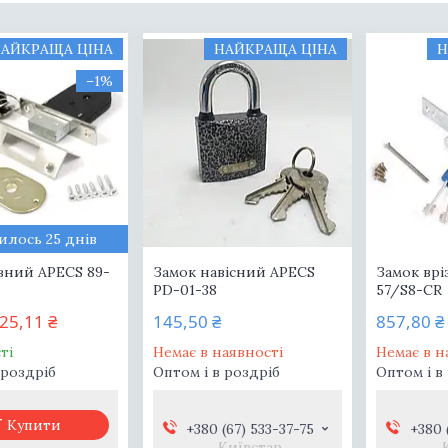
АЙКРАЩА ЦІНА
НАЙКРАЩА ЦІНА
Н
–1%
лось 25 днів
зний APECS 89-
Замок навісний APECS
Замок врі
PD-01-38
57/S8-CR
25,11 ₴
145,50 ₴
857,80 ₴
ті
Немає в наявності
Немає в н
 роздріб
Оптом і в роздріб
Оптом і в
Купити
+380 (67) 533-37-75
+380 
Київстар