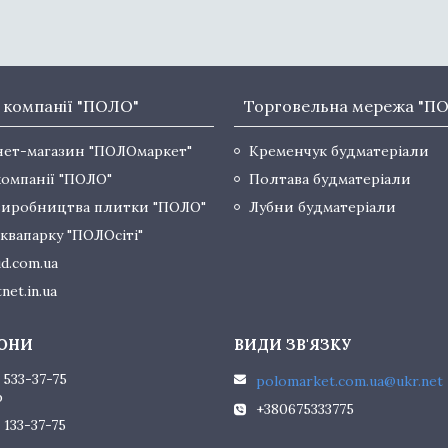
 компанії "ПОЛО"
Торговельна мережа "П
нет-магазин "ПОЛОмаркет"
Кременчук будматеріали
компанії "ПОЛО"
Полтава будматеріали
виробництва плитки "ПОЛО"
Лубни будматеріали
квапарку "ПОЛОсіті"
d.com.ua
net.in.ua
 533-37-75
polomarket.com.ua@ukr.net
р
+380675333775
 133-37-75