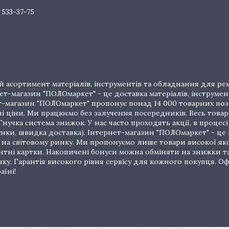
 533-37-75
 асортимент матеріалів, інструментів та обладнання для рем
т-магазин "ПОЛОмаркет" - це доставка матеріалів, інструмен
рнет-магазин "ПОЛОмаркет" пропонує понад 14 000 товарних п
ціни. Ми працюємо без залучення посередників. Весь товар 
нучка система знижок. У нас часто проходять акції, в процес
унки, швидка доставка). Інтернет-магазин "ПОЛОмаркет" - це
на світовому ринку. Ми пропонуємо лише товари високої якос
тні картки. Накопичені бонуси можна обміняти на знижки т
очку. Гарантія високого рівня сервісу для кожного покупця.
аїні!