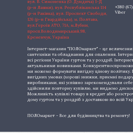
вул. В. Симоненка (О. Дундича) 1-Д
+380 (67)
(р-н Лашки), вул. Республіканська 114
Viber
(р-н Раківка), вул. Проспект Свободи,
126 (р-н Гвардійська), м. Полтава,
вул.Героїв АТО, 71А, м.Лубни,
просп.Володимирський,98,
Кременчук, Україна
Інтернет-магазин "ПОЛОмаркет" - це величезний
сантехніки та обладнання для опалення. Інтерне
всі регіони України гуртом та у роздріб. Інте
актуальними новинками. Конкурентноспроможні 
ми можемо формувати вигідну цінову політику. Г
вигідних умовах (хороші знижки, приємні подар
виробниками, які успішно зарекомендували себе 
здійснили повторну купівлю, ми видаємо дискон
Можливість купівлі товару в кредит або розстр
дому гуртом та у роздріб з доставкою по всій Укр
ПОЛОмаркет - Все для будівництва та ремонту!