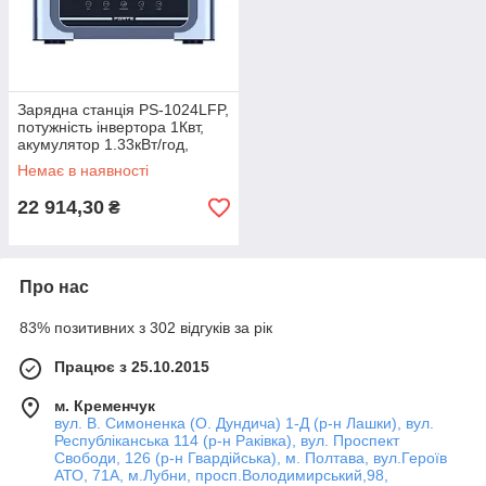
Зарядна станція PS-1024LFP,
потужність інвертора 1Квт,
акумулятор 1.33кВт/год,
Lifepo4 - літій зал.ф
Немає в наявності
22 914,30
₴
Про нас
83% позитивних з 302 відгуків за рік
Працює з 25.10.2015
м. Кременчук
вул. В. Симоненка (О. Дундича) 1-Д (р-н Лашки), вул.
Республіканська 114 (р-н Раківка), вул. Проспект
Свободи, 126 (р-н Гвардійська), м. Полтава, вул.Героїв
АТО, 71А, м.Лубни, просп.Володимирський,98,