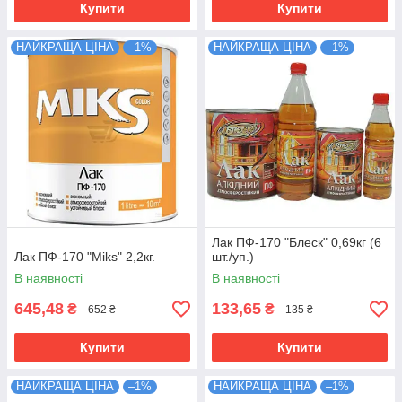
Купити
Купити
НАЙКРАЩА ЦІНА
–1%
НАЙКРАЩА ЦІНА
–1%
Лак ПФ-170 "Блеск" 0,69кг (6
Лак ПФ-170 "Miks" 2,2кг.
шт./уп.)
В наявності
В наявності
645,48
133,65
₴
₴
652 ₴
135 ₴
Купити
Купити
НАЙКРАЩА ЦІНА
–1%
НАЙКРАЩА ЦІНА
–1%