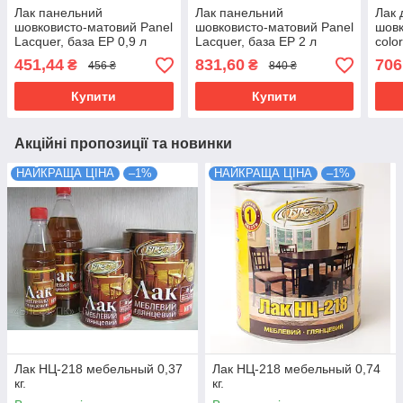
Лак панельний
Лак панельний
Лак 
шовковисто-матовий Panel
шовковисто-матовий Panel
шовк
Lacquer, база ЕP 0,9 л
Lacquer, база ЕP 2 л
color
KOLORIT
KOLORIT
451,44
831,60
706
₴
₴
456 ₴
840 ₴
Купити
Купити
Акційні пропозиції та новинки
НАЙКРАЩА ЦІНА
–1%
НАЙКРАЩА ЦІНА
–1%
Лак НЦ-218 мебельный 0,37
Лак НЦ-218 мебельный 0,74
кг.
кг.