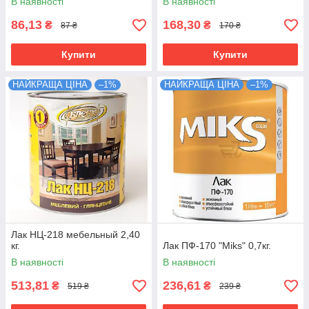
В наявності
В наявності
86,13
168,30
₴
₴
87 ₴
170 ₴
Купити
Купити
НАЙКРАЩА ЦІНА
–1%
НАЙКРАЩА ЦІНА
–1%
Лак НЦ-218 мебельный 2,40
кг.
Лак ПФ-170 "Miks" 0,7кг.
В наявності
В наявності
513,81
236,61
₴
₴
519 ₴
239 ₴