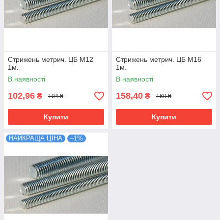
Стрижень метрич. ЦБ М12
Стрижень метрич. ЦБ М16
1м.
1м.
В наявності
В наявності
102,96
158,40
₴
₴
104 ₴
160 ₴
Купити
Купити
НАЙКРАЩА ЦІНА
–1%