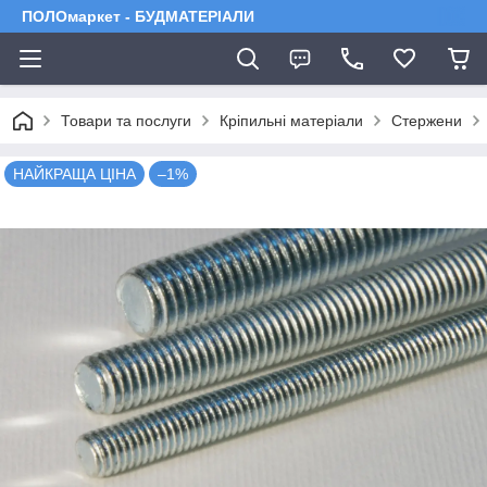
ПОЛОмаркет - БУДМАТЕРІАЛИ
Товари та послуги
Кріпильні матеріали
Стержени
НАЙКРАЩА ЦІНА
–1%