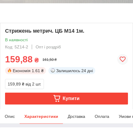
Стрижень метрич. ЦБ М14 1м.
В наявності
Код: 5Z14-2
Опт і роздріб
159,88
₴
161,50 ₴
Економія
1.61 ₴
Залишилось
24 дні
159,89 ₴
від 2 шт.
Купити
Опис
Характеристики
Доставка
Оплата
Умови 