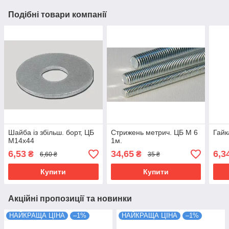
Подібні товари компанії
Шайба із збільш. борт, ЦБ
Стрижень метрич. ЦБ М 6
Гайк
М14х44
1м.
6,53
34,65
6,3
₴
₴
6,60 ₴
35 ₴
Купити
Купити
Акційні пропозиції та новинки
НАЙКРАЩА ЦІНА
–1%
НАЙКРАЩА ЦІНА
–1%