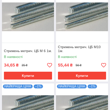
Стрижень метрич. ЦБ М10
Стрижень метрич. ЦБ М 6 1м.
1м.
В наявності
В наявності
34,65
55,44
₴
₴
35 ₴
56 ₴
Купити
Купити
НАЙКРАЩА ЦІНА
–1%
НАЙКРАЩА ЦІНА
–1%