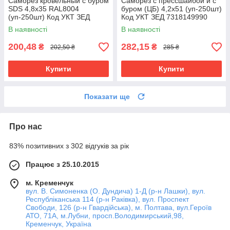
Саморез кровельный с буром
Саморез с прессшайбой и с
SDS 4,8х35 RAL8004
буром (ЦБ) 4,2х51 (уп-250шт)
(уп-250шт) Код УКТ ЗЕД
Код УКТ ЗЕД 7318149990
7318149990
В наявності
В наявності
200,48
282,15
₴
₴
202,50 ₴
285 ₴
Купити
Купити
Показати ще
Про нас
83% позитивних з 302 відгуків за рік
Працює з 25.10.2015
м. Кременчук
вул. В. Симоненка (О. Дундича) 1-Д (р-н Лашки), вул.
Республіканська 114 (р-н Раківка), вул. Проспект
Свободи, 126 (р-н Гвардійська), м. Полтава, вул.Героїв
АТО, 71А, м.Лубни, просп.Володимирський,98,
Кременчук, Україна