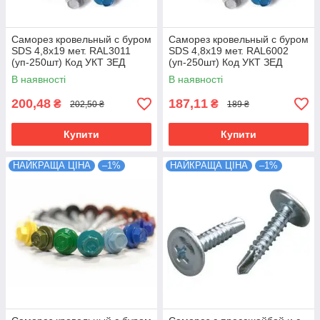
Саморез кровельный с буром
Саморез кровельный с буром
SDS 4,8х19 мет. RAL3011
SDS 4,8х19 мет. RAL6002
(уп-250шт) Код УКТ ЗЕД
(уп-250шт) Код УКТ ЗЕД
7318149990
7318149990
В наявності
В наявності
200,48
187,11
₴
₴
202,50 ₴
189 ₴
Купити
Купити
НАЙКРАЩА ЦІНА
–1%
НАЙКРАЩА ЦІНА
–1%