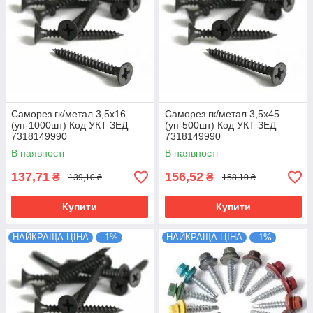
Саморез гк/метал 3,5х16
Саморез гк/метал 3,5х45
(уп-1000шт) Код УКТ ЗЕД
(уп-500шт) Код УКТ ЗЕД
7318149990
7318149990
В наявності
В наявності
137,71
156,52
₴
₴
139,10 ₴
158,10 ₴
Купити
Купити
НАЙКРАЩА ЦІНА
–1%
НАЙКРАЩА ЦІНА
–1%