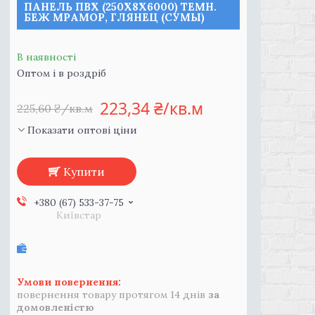
ПАНЕЛЬ ПВХ (250Х8Х6000) ТЕМН.
БЕЖ МРАМОР, ГЛЯНЕЦ (СУМЫ)
В наявності
Оптом і в роздріб
223,34 ₴/кв.м
225,60 ₴/кв.м
Показати оптові ціни
Купити
+380 (67) 533-37-75
Київстар
повернення товару протягом 14 днів
за
домовленістю