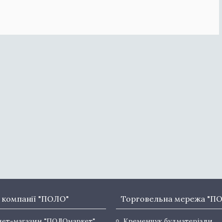
 компанії "ПОЛО"
Торговельна мережа "П
нет-магазин "ПОЛОмаркет"
Кременчук будматеріали