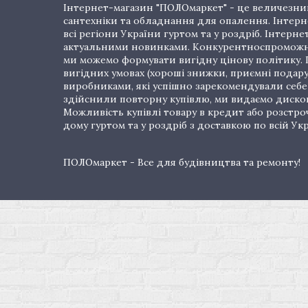
Інтернет-магазин "ПОЛОмаркет" - це величезний
сантехніки та обладнання для опалення. Інтерне
всі регіони України гуртом та у роздріб. Інте
актуальними новинками. Конкурентноспроможні 
ми можемо формувати вигідну цінову політику. Г
вигідних умовах (хороші знижки, приємні подар
виробниками, які успішно зарекомендували себе 
здійснили повторну купівлю, ми видаємо дискон
Можливість купівлі товару в кредит або розстр
дому гуртом та у роздріб з доставкою по всій Укр
ПОЛОмаркет - Все для будівництва та ремонту!