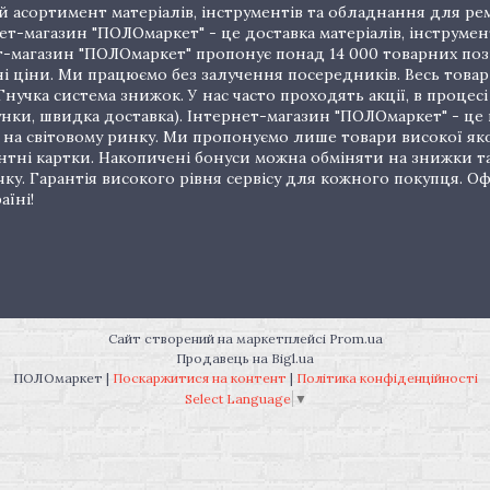
 асортимент матеріалів, інструментів та обладнання для рем
т-магазин "ПОЛОмаркет" - це доставка матеріалів, інструмен
рнет-магазин "ПОЛОмаркет" пропонує понад 14 000 товарних п
ціни. Ми працюємо без залучення посередників. Весь товар 
нучка система знижок. У нас часто проходять акції, в процес
унки, швидка доставка). Інтернет-магазин "ПОЛОмаркет" - це
на світовому ринку. Ми пропонуємо лише товари високої якос
тні картки. Накопичені бонуси можна обміняти на знижки т
очку. Гарантія високого рівня сервісу для кожного покупця.
аїні!
Сайт створений на маркетплейсі
Prom.ua
Продавець на Bigl.ua
ПОЛОмаркет |
Поскаржитися на контент
|
Політика конфіденційності
Select Language
▼