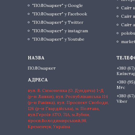
"ПОЛОмаркет" у Google
Сайт 
"ПОЛОмаркет" у Facebook
Сайт 
"ПОЛОмаркет" у Twitter
Сайт а
"ПОЛОмаркет" у instagram
polobu
"ПОЛОмаркет" у Youtube
market
ПОЛОмаркет
+380 (67)
Київста
+380 (95)
Мтс
вул. В. Симоненка (О. Дундича) 1-Д
+380 (67)
(р-н Лашки), вул. Республіканська 114
Viber
(р-н Раківка), вул. Проспект Свободи,
126 (р-н Гвардійська), м. Полтава,
вул.Героїв АТО, 71А, м.Лубни,
просп.Володимирський,98,
Кременчук, Україна