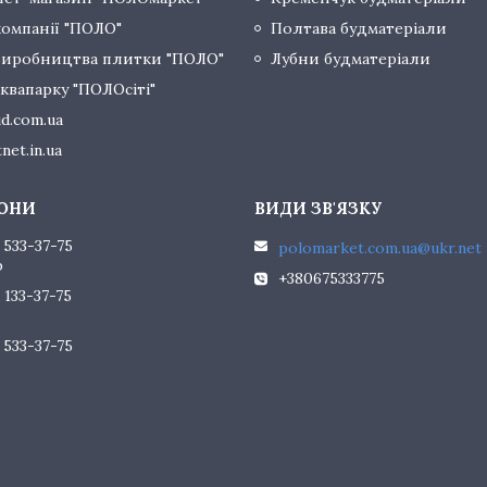
компанії "ПОЛО"
Полтава будматеріали
виробництва плитки "ПОЛО"
Лубни будматеріали
квапарку "ПОЛОсіті"
d.com.ua
net.in.ua
 533-37-75
polomarket.com.ua@ukr.net
р
+380675333775
 133-37-75
 533-37-75