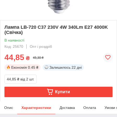
Лампа LB-720 C37 230V 4W 340Lm E27 4000K
(Свічка)
В наявності
Код: 25670
Опт і роздріб
44,85
₴
45,30 ₴
Економія
0.45 ₴
Залишилось
22 дні
44,85 ₴
від 2 шт.
Купити
Опис
Характеристики
Доставка
Оплата
Умови 