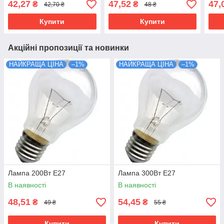
42,27
47,52
47,
₴
₴
42,70 ₴
48 ₴
Купити
Купити
Акційні пропозиції та новинки
НАЙКРАЩА ЦІНА
–1%
НАЙКРАЩА ЦІНА
–1%
Лампа 200Вт Е27
Лампа 300Вт Е27
В наявності
В наявності
48,51
54,45
₴
₴
49 ₴
55 ₴
Купити
Купити