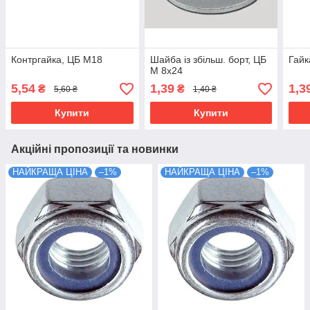
Контргайка, ЦБ М18
Шайба із збільш. борт, ЦБ
Гайк
М 8x24
5,54
1,39
1,3
₴
₴
5,60 ₴
1,40 ₴
Купити
Купити
Акційні пропозиції та новинки
НАЙКРАЩА ЦІНА
–1%
НАЙКРАЩА ЦІНА
–1%