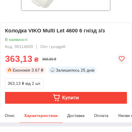
Колодка VIKO Multi Let 4600 6 гнізд з/з
В наявності
Код: 90114600
Опт і роздріб
363,13
₴
366,80 ₴
Економія
3.67 ₴
Залишилось
25 днів
363,13 ₴
від 2 шт.
Купити
Опис
Характеристики
Доставка
Оплата
Умови 