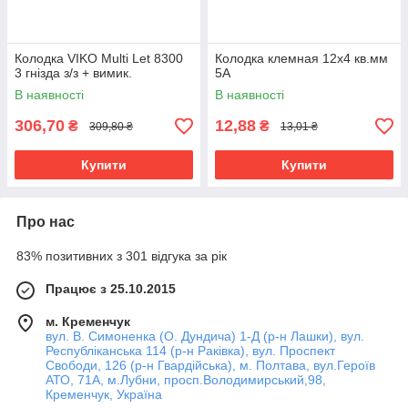
Колодка VIKO Multi Let 8300
Колодка клемная 12х4 кв.мм
3 гнізда з/з + вимик.
5А
В наявності
В наявності
306,70
12,88
₴
₴
309,80 ₴
13,01 ₴
Купити
Купити
Про нас
83% позитивних з 301 відгука за рік
Працює з 25.10.2015
м. Кременчук
вул. В. Симоненка (О. Дундича) 1-Д (р-н Лашки), вул.
Республіканська 114 (р-н Раківка), вул. Проспект
Свободи, 126 (р-н Гвардійська), м. Полтава, вул.Героїв
АТО, 71А, м.Лубни, просп.Володимирський,98,
Кременчук, Україна