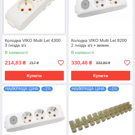
Колодка VIKO Multi Let 4300
Колодка VIKO Multi Let 8200
3 гнізда з/з
2 гнізда з/з + вимик.
В наявності
В наявності
214,83
330,46
₴
₴
217 ₴
333,80 ₴
Купити
Купити
НАЙКРАЩА ЦІНА
–1%
НАЙКРАЩА ЦІНА
–1%