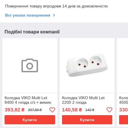
Повернення товару впродовж 14 днів за домовленістю
Всі умови повернення
Подібні товари компанії
Колодка VIKO Multi Let
Колодка VIKO Multi Let
Коло
8400 4 гнізда с/з + вимик.
2200 2 гнізда
4500 
393,82
140,58
330
₴
₴
397,80 ₴
142 ₴
Купити
Купити