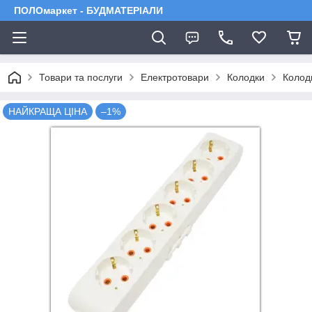
ПОЛОмаркет - БУДМАТЕРІАЛИ
Товари та послуги
Електротовари
Колодки
Колодк
НАЙКРАЩА ЦІНА
–1%