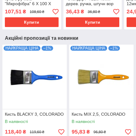
"Мікрофібра" 6 Х 100 Х
дерев. ручка, штучн вор
12м
40мм
107,51
36,43
24,
₴
₴
108,60 ₴
36,80 ₴
Купити
Купити
Акційні пропозиції та новинки
НАЙКРАЩА ЦІНА
–1%
НАЙКРАЩА ЦІНА
–1%
Кисть BLACKY 3, COLORADO
Кисть MIX 2,5, COLORADO
В наявності
В наявності
118,40
95,83
₴
₴
119,60 ₴
96,80 ₴