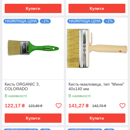
Купити
Купити
НАЙКРАЩА ЦІНА
–1%
НАЙКРАЩА ЦІНА
–1%
Кисть ORGANIC 3,
Кисть-макловица, тип "Мини"
COLORADO
40х140 мм
В наявності
В наявності
122,17
141,27
₴
₴
123,40 ₴
142,70 ₴
Купити
Купити