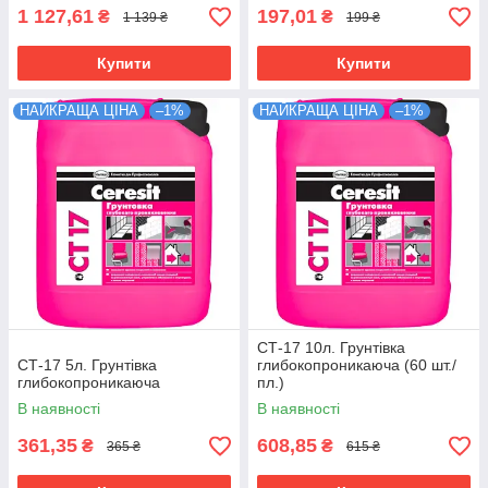
1 127,61
197,01
₴
₴
1 139 ₴
199 ₴
Купити
Купити
НАЙКРАЩА ЦІНА
–1%
НАЙКРАЩА ЦІНА
–1%
СТ-17 10л. Грунтівка
СТ-17 5л. Грунтівка
глибокопроникаюча (60 шт./
глибокопроникаюча
пл.)
В наявності
В наявності
361,35
608,85
₴
₴
365 ₴
615 ₴