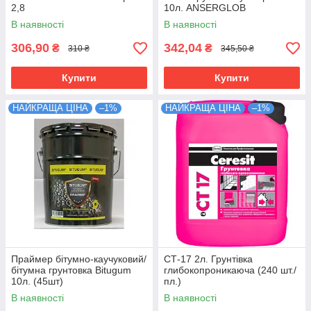
2,8
10л. ANSERGLOB
В наявності
В наявності
306,90
342,04
₴
₴
310 ₴
345,50 ₴
Купити
Купити
НАЙКРАЩА ЦІНА
–1%
НАЙКРАЩА ЦІНА
–1%
Праймер бітумно-каучуковий/
СТ-17 2л. Грунтівка
бітумна грунтовка Bitugum
глибокопроникаюча (240 шт./
10л. (45шт)
пл.)
В наявності
В наявності