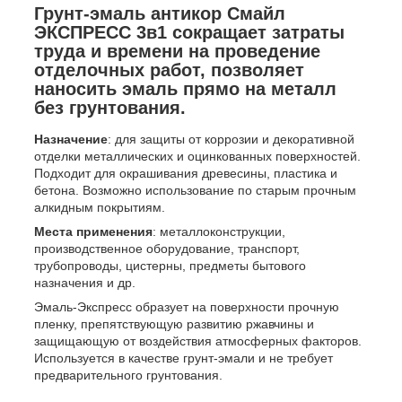
Грунт-эмаль антикор
Смайл
ЭКСПРЕСС 3в1 сокращает затраты
труда и времени на проведение
отделочных работ, позволяет
наносить эмаль прямо на металл
без грунтования.
Назначение
: для защиты от коррозии и декоративной
отделки металлических и оцинкованных поверхностей.
Подходит для окрашивания древесины, пластика и
бетона. Возможно использование по старым прочным
алкидным покрытиям.
Места применения
: металлоконструкции,
производственное оборудование, транспорт,
трубопроводы, цистерны, предметы бытового
назначения и др.
Эмаль-Экспресс образует на поверхности прочную
пленку, препятствующую развитию ржавчины и
защищающую от воздействия атмосферных факторов.
Используется в качестве грунт-эмали и не требует
предварительного грунтования.