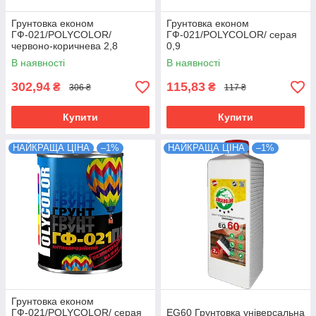
Грунтовка економ
Грунтовка економ
ГФ-021/POLYCOLOR/
ГФ-021/POLYCOLOR/ серая
червоно-коричнева 2,8
0,9
В наявності
В наявності
302,94
115,83
₴
₴
306 ₴
117 ₴
Купити
Купити
НАЙКРАЩА ЦІНА
–1%
НАЙКРАЩА ЦІНА
–1%
Грунтовка економ
ГФ-021/POLYCOLOR/ серая
EG60 Грунтовка універсальна