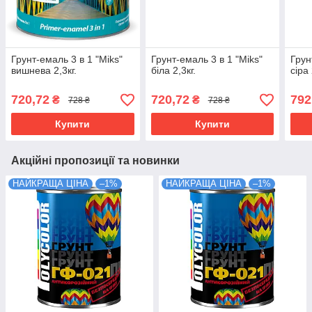
Грунт-емаль 3 в 1 "Miks"
Грунт-емаль 3 в 1 "Miks"
Грун
вишнева 2,3кг.
біла 2,3кг.
сіра 
720,72
720,72
792
₴
₴
728 ₴
728 ₴
Купити
Купити
Акційні пропозиції та новинки
НАЙКРАЩА ЦІНА
–1%
НАЙКРАЩА ЦІНА
–1%