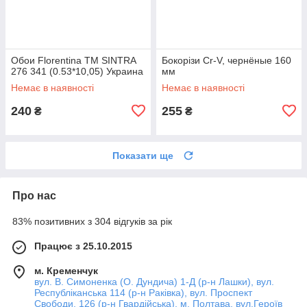
Обои Florentina ТМ SINTRA
Бокорізи Cr-V, чернёные 160
276 341 (0.53*10,05) Украина
мм
Немає в наявності
Немає в наявності
240
255
₴
₴
Показати ще
Про нас
83% позитивних з 304 відгуків за рік
Працює з 25.10.2015
м. Кременчук
вул. В. Симоненка (О. Дундича) 1-Д (р-н Лашки), вул.
Республіканська 114 (р-н Раківка), вул. Проспект
Свободи, 126 (р-н Гвардійська), м. Полтава, вул.Героїв