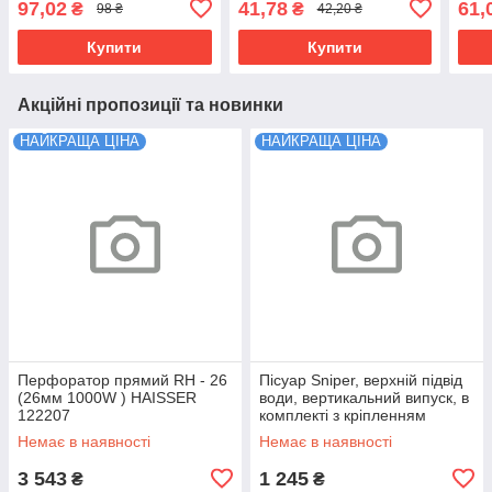
97,02
41,78
61,
₴
₴
98 ₴
42,20 ₴
Купити
Купити
Акційні пропозиції та новинки
НАЙКРАЩА ЦІНА
НАЙКРАЩА ЦІНА
Перфоратор прямий RH - 26
Пісуар Sniper, верхній підвід
(26мм 1000W ) HAISSER
води, вертикальний випуск, в
122207
комплекті з кріпленням
Немає в наявності
Немає в наявності
3 543
1 245
₴
₴