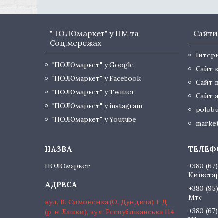
"ПОЛОмаркет" у ПМ та
Сайти
Соц.мережах
Інтер
"ПОЛОмаркет" у Google
Сайт 
"ПОЛОмаркет" у Facebook
Сайт 
"ПОЛОмаркет" у Twitter
Сайт а
"ПОЛОмаркет" у instagram
polobu
"ПОЛОмаркет" у Youtube
market
ПОЛОмаркет
+380 (67)
Київста
+380 (95)
Мтс
вул. В. Симоненка (О. Дундича) 1-Д
+380 (67)
(р-н Лашки), вул. Республіканська 114