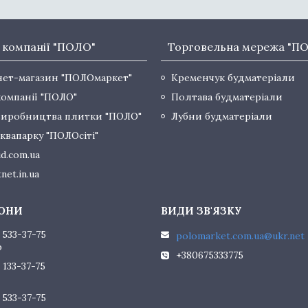
 компанії "ПОЛО"
Торговельна мережа "П
нет-магазин "ПОЛОмаркет"
Кременчук будматеріали
компанії "ПОЛО"
Полтава будматеріали
виробництва плитки "ПОЛО"
Лубни будматеріали
квапарку "ПОЛОсіті"
d.com.ua
net.in.ua
 533-37-75
polomarket.com.ua@ukr.net
р
+380675333775
 133-37-75
 533-37-75