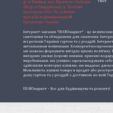
Viber
(р-н Раківка), вул. Проспект Свободи,
126 (р-н Гвардійська), м. Полтава,
вул.Героїв АТО, 71А, м.Лубни,
просп.Володимирський,98,
Кременчук, Україна
Інтернет-магазин "ПОЛОмаркет" - це величезний
сантехніки та обладнання для опалення. Інтерне
всі регіони України гуртом та у роздріб. Інте
актуальними новинками. Конкурентноспроможні 
ми можемо формувати вигідну цінову політику. Г
вигідних умовах (хороші знижки, приємні подар
виробниками, які успішно зарекомендували себе 
здійснили повторну купівлю, ми видаємо дискон
Можливість купівлі товару в кредит або розстр
дому гуртом та у роздріб з доставкою по всій Укр
ПОЛОмаркет - Все для будівництва та ремонту!