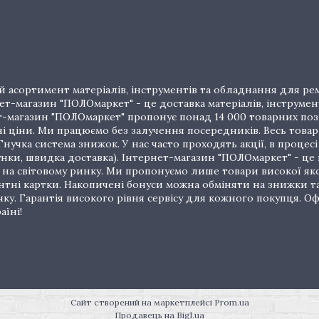
 асортимент матеріалів, інструментів та обладнання для рем
т-магазин "ПОЛОмаркет" - це доставка матеріалів, інструмен
рнет-магазин "ПОЛОмаркет" пропонує понад 14 000 товарних п
ціни. Ми працюємо без залучення посередників. Весь товар 
нучка система знижок. У нас часто проходять акції, в процес
унки, швидка доставка). Інтернет-магазин "ПОЛОмаркет" - це
на світовому ринку. Ми пропонуємо лише товари високої якос
тні картки. Накопичені бонуси можна обміняти на знижки т
очку. Гарантія високого рівня сервісу для кожного покупця.
аїні!
Сайт створений на маркетплейсі
Prom.ua
Продавець на Bigl.ua