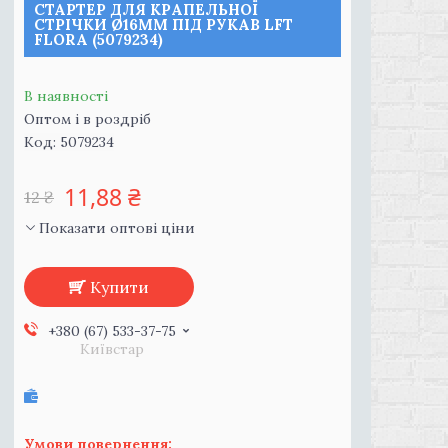
СТАРТЕР ДЛЯ КРАПЕЛЬНОЇ
СТРІЧКИ Ø16ММ ПІД РУКАВ LFT
FLORA (5079234)
В наявності
Оптом і в роздріб
Код:
5079234
11,88 ₴
12 ₴
Показати оптові ціни
Купити
+380 (67) 533-37-75
Київстар