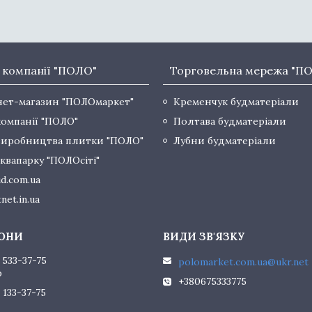
 компанії "ПОЛО"
Торговельна мережа "П
нет-магазин "ПОЛОмаркет"
Кременчук будматеріали
компанії "ПОЛО"
Полтава будматеріали
виробництва плитки "ПОЛО"
Лубни будматеріали
квапарку "ПОЛОсіті"
d.com.ua
net.in.ua
 533-37-75
polomarket.com.ua@ukr.net
р
+380675333775
 133-37-75