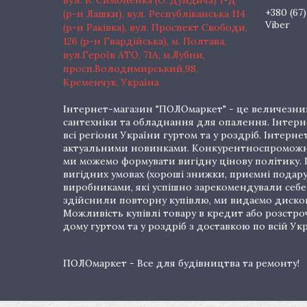
вул. В. Симоненка (О. Дундича) 1-Д
+380 (67)
(р-н Лашки), вул. Республіканська 114
Viber
(р-н Раківка), вул. Проспект Свободи,
126 (р-н Гвардійська), м. Полтава,
вул.Героїв АТО, 71А, м.Лубни,
просп.Володимирський,98,
Кременчук, Україна
Інтернет-магазин "ПОЛОмаркет" - це величезний
сантехніки та обладнання для опалення. Інтерне
всі регіони України гуртом та у роздріб. Інте
актуальними новинками. Конкурентноспроможні 
ми можемо формувати вигідну цінову політику. Г
вигідних умовах (хороші знижки, приємні подар
виробниками, які успішно зарекомендували себе 
здійснили повторну купівлю, ми видаємо дискон
Можливість купівлі товару в кредит або розстр
дому гуртом та у роздріб з доставкою по всій Укр
ПОЛОмаркет - Все для будівництва та ремонту!