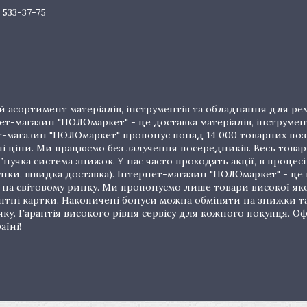
 533-37-75
 асортимент матеріалів, інструментів та обладнання для рем
т-магазин "ПОЛОмаркет" - це доставка матеріалів, інструмен
рнет-магазин "ПОЛОмаркет" пропонує понад 14 000 товарних п
ціни. Ми працюємо без залучення посередників. Весь товар 
нучка система знижок. У нас часто проходять акції, в процес
унки, швидка доставка). Інтернет-магазин "ПОЛОмаркет" - це
на світовому ринку. Ми пропонуємо лише товари високої якос
тні картки. Накопичені бонуси можна обміняти на знижки т
очку. Гарантія високого рівня сервісу для кожного покупця.
аїні!