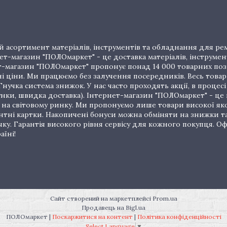
 асортимент матеріалів, інструментів та обладнання для рем
т-магазин "ПОЛОмаркет" - це доставка матеріалів, інструмен
рнет-магазин "ПОЛОмаркет" пропонує понад 14 000 товарних п
ціни. Ми працюємо без залучення посередників. Весь товар 
нучка система знижок. У нас часто проходять акції, в процес
унки, швидка доставка). Інтернет-магазин "ПОЛОмаркет" - це
на світовому ринку. Ми пропонуємо лише товари високої якос
тні картки. Накопичені бонуси можна обміняти на знижки т
очку. Гарантія високого рівня сервісу для кожного покупця.
аїні!
Сайт створений на маркетплейсі
Prom.ua
Продавець на Bigl.ua
ПОЛОмаркет |
Поскаржитися на контент
|
Політика конфіденційності
Select Language
▼