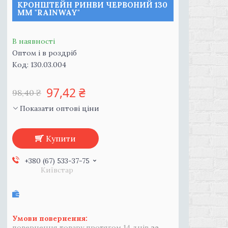
КРОНШТЕЙН РИНВИ ЧЕРВОНИЙ 130
ММ "RAINWAY"
В наявності
Оптом і в роздріб
Код:
130.03.004
97,42 ₴
98,40 ₴
Показати оптові ціни
Купити
+380 (67) 533-37-75
Київстар
повернення товару протягом 14 днів
за