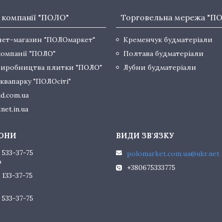
 компанії "ПОЛО"
Торговельна мережа "П
нет-магазин "ПОЛОмаркет"
Кременчук будматеріали
компанії "ПОЛО"
Полтава будматеріали
виробництва плитки "ПОЛО"
Лубни будматеріали
квапарку "ПОЛОсіті"
d.com.ua
net.in.ua
 533-37-75
polomarket.com.ua@ukr.net
р
+380675333775
 133-37-75
 533-37-75