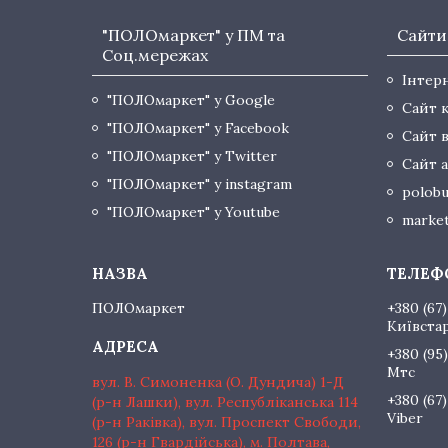
"ПОЛОмаркет" у ПМ та
Сайти
Соц.мережах
Інтер
"ПОЛОмаркет" у Google
Сайт 
"ПОЛОмаркет" у Facebook
Сайт 
"ПОЛОмаркет" у Twitter
Сайт а
"ПОЛОмаркет" у instagram
polobu
"ПОЛОмаркет" у Youtube
market
ПОЛОмаркет
+380 (67)
Київста
+380 (95)
Мтс
вул. В. Симоненка (О. Дундича) 1-Д
+380 (67)
(р-н Лашки), вул. Республіканська 114
Viber
(р-н Раківка), вул. Проспект Свободи,
126 (р-н Гвардійська), м. Полтава,