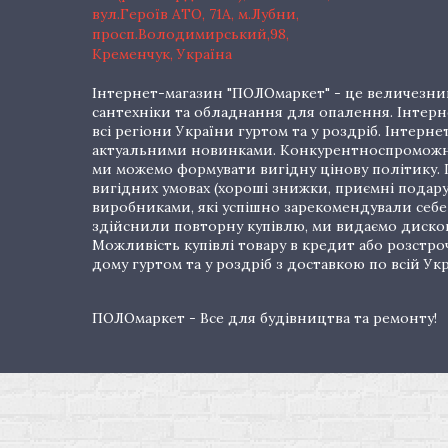
вул.Героїв АТО, 71А, м.Лубни,
просп.Володимирський,98,
Кременчук, Україна
Інтернет-магазин "ПОЛОмаркет" - це величезний
сантехніки та обладнання для опалення. Інтерне
всі регіони України гуртом та у роздріб. Інте
актуальними новинками. Конкурентноспроможні 
ми можемо формувати вигідну цінову політику. Г
вигідних умовах (хороші знижки, приємні подар
виробниками, які успішно зарекомендували себе 
здійснили повторну купівлю, ми видаємо дискон
Можливість купівлі товару в кредит або розстр
дому гуртом та у роздріб з доставкою по всій Укр
ПОЛОмаркет - Все для будівництва та ремонту!