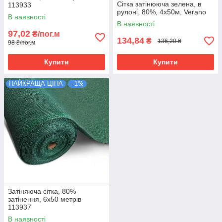
Сітка затінююча зелена, в
113933
рулоні, 80%, 4х50м, Verano
В наявності
В наявності
97,02
₴/пог.м
134,84
₴
136,20 ₴
98 ₴/пог.м
Купити
Купити
НАЙКРАЩА ЦІНА
–1%
Затіняюча сітка, 80%
затінення, 6х50 метрів
113937
В наявності