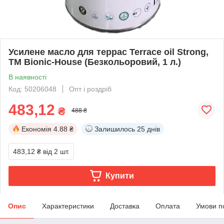
Усилене масло для террас Terrace oil Strong,
TM Bionic-House (Безкольоровий, 1 л.)
В наявності
Код: 50206048
Опт і роздріб
483,12
₴
488 ₴
Економія
4.88 ₴
Залишилось
25 днів
483,12 ₴
від 2 шт.
Купити
Опис
Характеристики
Доставка
Оплата
Умови п