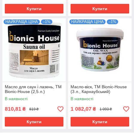
Купити
Купити
НАЙКРАЩА ЦІНА
–1%
НАЙКРАЩА ЦІНА
–1%
Масло для саун і лазень, TM
Масло-віск, TM Bionic-House
Bionic-House (2,5 л.)
(3 л., Карнаубський)
В наявності
В наявності
810,81
1 082,07
₴
₴
819 ₴
1 093 ₴
Купити
Купити