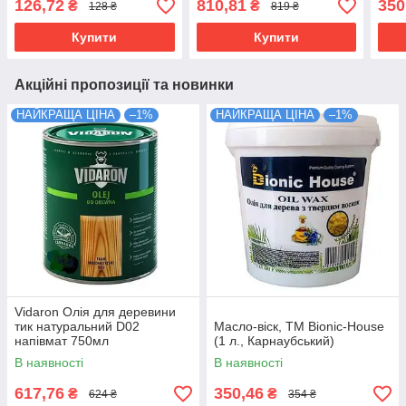
126,72
810,81
350
₴
₴
128 ₴
819 ₴
Купити
Купити
Акційні пропозиції та новинки
НАЙКРАЩА ЦІНА
–1%
НАЙКРАЩА ЦІНА
–1%
Vidaron Олія для деревини
тик натуральний D02
Масло-віск, TM Bionic-House
напівмат 750мл
(1 л., Карнаубський)
В наявності
В наявності
617,76
350,46
₴
₴
624 ₴
354 ₴