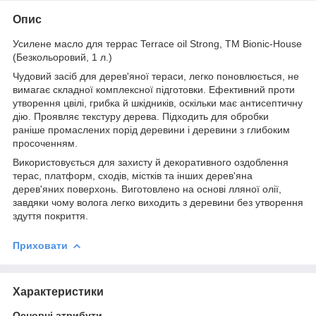
Опис
Усилене масло для террас Terrace oil Strong, TM Bionic-House
(Безкольоровий, 1 л.)
Чудовий засіб для дерев'яної тераси, легко поновлюється, не
вимагає складної комплексної підготовки. Ефективний проти
утворення цвілі, грибка й шкідників, оскільки має антисептичну
дію. Проявляє текстуру дерева. Підходить для обробки
раніше промаслених порід деревини і деревини з глибоким
просоченням.
Використовується для захисту й декоративного оздоблення
терас, платформ, сходів, містків та інших дерев'яна
дерев'яних поверхонь. Виготовлено на основі лляної олії,
завдяки чому волога легко виходить з деревини без утворення
здуття покриття.
Приховати
Характеристики
Основні атрибути