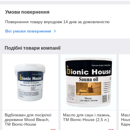
Умови повернення
Повернення товару впродовж 14 днів за домовленістю
Всі умови повернення
Подібні товари компанії
Відбілювач для посірілої
Масло для саун і лазень,
Масл
деревини Wood Bleach,
TM Bionic-House (2,5 л.)
Hous
TM Bionic-House
Карн
(Безхлорний, 1 л.)