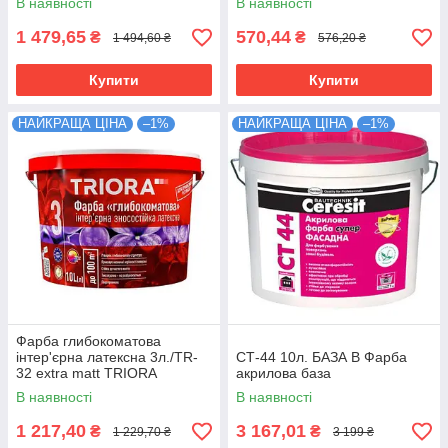
В наявності
В наявності
1 479,65
570,44
₴
₴
1 494,60 ₴
576,20 ₴
Купити
Купити
НАЙКРАЩА ЦІНА
–1%
НАЙКРАЩА ЦІНА
–1%
Фарба глибокоматова
інтер'єрна латексна 3л./TR-
СТ-44 10л. БАЗА В Фарба
32 extra matt TRIORA
акрилова база
В наявності
В наявності
1 217,40
3 167,01
₴
₴
1 229,70 ₴
3 199 ₴