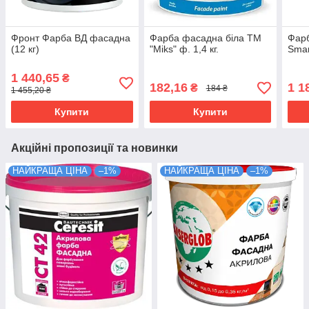
Фронт Фарба ВД фасадна
Фарба фасадна біла ТМ
Фар
(12 кг)
"Miks" ф. 1,4 кг.
Smar
1 440,65
₴
182,16
1 1
₴
184 ₴
1 455,20 ₴
Купити
Купити
Акційні пропозиції та новинки
НАЙКРАЩА ЦІНА
–1%
НАЙКРАЩА ЦІНА
–1%