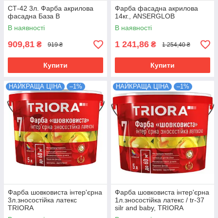
СТ-42 3л. Фарба акрилова
Фарба фасадна акрилова
фасадна База В
14кг., ANSERGLOB
В наявності
В наявності
909,81
1 241,86
₴
₴
919 ₴
1 254,40 ₴
Купити
Купити
НАЙКРАЩА ЦІНА
–1%
НАЙКРАЩА ЦІНА
–1%
Фарба шовковиста інтер'єрна
Фарба шовковиста інтер'єрна
3л.зносостійка латекс
1л.зносостійка латекс / tr-37
TRIORA
silr and baby, TRIORA