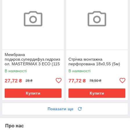
Мембрана
подкров.супердифуз.гидроиз
Cтрічка монтажна
ол. MASTERMAX 3 ECO (115
перфорована 18х0,55 (5м)
плотн, 75м.кв.)
В наявності
В наявності
27,72
77,72
₴
₴
28 ₴
78,50 ₴
Купити
Купити
Показати ще
Про нас