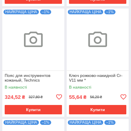
НАЙКРАЩА ЦІНА
–1%
НАЙКРАЩА ЦІНА
–1%
Пояс для инструментов
Ключ рожково-накидной Cr-
кожаный, Technics
V11 мм *
В наявності
В наявності
324,52
55,64
₴
₴
327,80 ₴
56,20 ₴
Купити
Купити
НАЙКРАЩА ЦІНА
–1%
НАЙКРАЩА ЦІНА
–1%