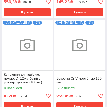
556,38
145,23
₴
₴
562 ₴
146,70 ₴
Купити
Купити
НАЙКРАЩА ЦІНА
–1%
НАЙКРАЩА ЦІНА
–1%
Кріплення для кабелю,
кругле, D=12мм білий з
Бокорізи Cr-V, чернёные 160
розжар. цвяхом (100шт.)
мм
В наявності
В наявності
0,69
252,45
₴
₴
0,70 ₴
255 ₴
Купити
Купити