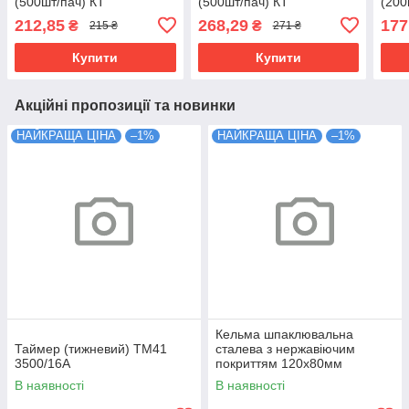
(500шт/пач) КТ
(500шт/пач) КТ
(200
212,85
268,29
177
₴
₴
215 ₴
271 ₴
Купити
Купити
Акційні пропозиції та новинки
НАЙКРАЩА ЦІНА
–1%
НАЙКРАЩА ЦІНА
–1%
Кельма шпаклювальна
Таймер (тижневий) ТМ41
сталева з нержавіючим
3500/16А
покриттям 120х80мм
В наявності
В наявності