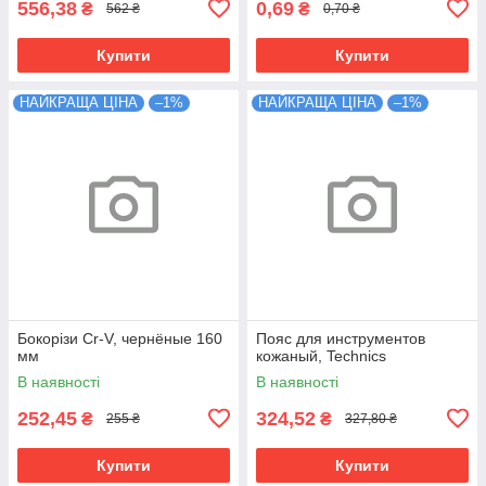
556,38
0,69
₴
₴
562 ₴
0,70 ₴
Купити
Купити
НАЙКРАЩА ЦІНА
–1%
НАЙКРАЩА ЦІНА
–1%
Бокорізи Cr-V, чернёные 160
Пояс для инструментов
мм
кожаный, Technics
В наявності
В наявності
252,45
324,52
₴
₴
255 ₴
327,80 ₴
Купити
Купити