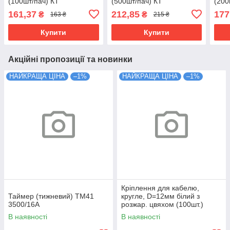
(100шт/пач) КТ
(500шт/пач) КТ
(200
161,37
212,85
177
₴
₴
163 ₴
215 ₴
Купити
Купити
Акційні пропозиції та новинки
НАЙКРАЩА ЦІНА
–1%
НАЙКРАЩА ЦІНА
–1%
Кріплення для кабелю,
Таймер (тижневий) ТМ41
кругле, D=12мм білий з
3500/16А
розжар. цвяхом (100шт.)
В наявності
В наявності