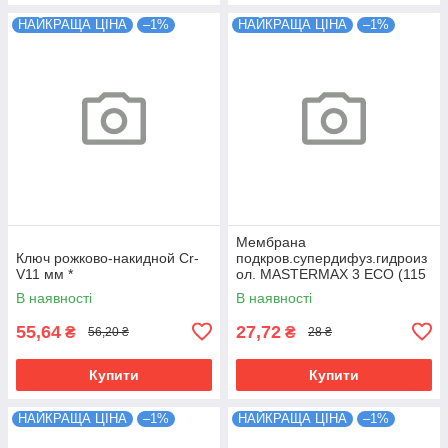
НАЙКРАЩА ЦІНА
–1%
НАЙКРАЩА ЦІНА
–1%
Мембрана
Ключ рожково-накидной Cr-
подкров.супердифуз.гидроиз
V11 мм *
ол. MASTERMAX 3 ECO (115
плотн, 75м.кв.)
В наявності
В наявності
55,64
27,72
₴
₴
56,20 ₴
28 ₴
Купити
Купити
НАЙКРАЩА ЦІНА
–1%
НАЙКРАЩА ЦІНА
–1%