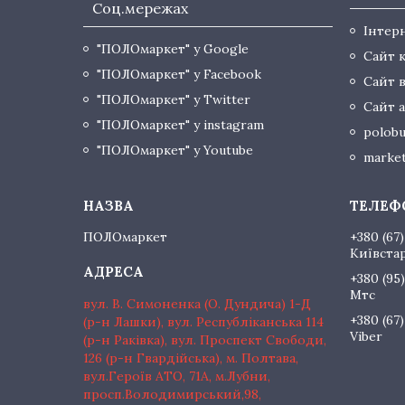
Соц.мережах
Інтер
"ПОЛОмаркет" у Google
Сайт 
"ПОЛОмаркет" у Facebook
Сайт 
"ПОЛОмаркет" у Twitter
Сайт а
"ПОЛОмаркет" у instagram
polobu
"ПОЛОмаркет" у Youtube
market
ПОЛОмаркет
+380 (67)
Київста
+380 (95)
Мтс
вул. В. Симоненка (О. Дундича) 1-Д
+380 (67)
(р-н Лашки), вул. Республіканська 114
Viber
(р-н Раківка), вул. Проспект Свободи,
126 (р-н Гвардійська), м. Полтава,
вул.Героїв АТО, 71А, м.Лубни,
просп.Володимирський,98,