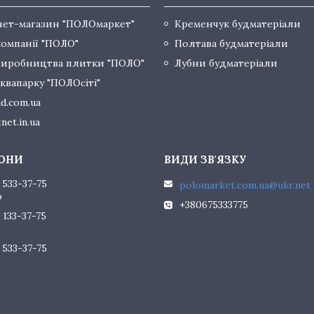
нет-магазин "ПОЛОмаркет"
Кременчук будматеріали
компанії "ПОЛО"
Полтава будматеріали
виробництва плитки "ПОЛО"
Лубни будматеріали
квапарку "ПОЛОсіті"
d.com.ua
net.in.ua
 533-37-75
polomarket.com.ua@ukr.net
р
+380675333775
 133-37-75
 533-37-75