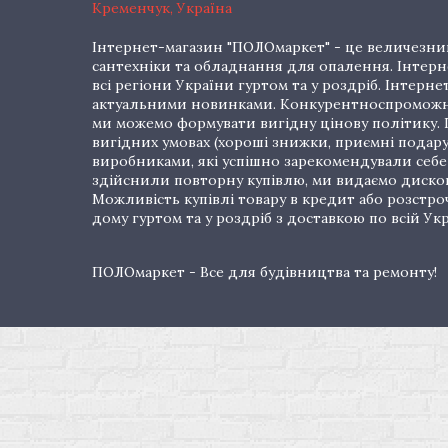
Кременчук, Україна
Інтернет-магазин "ПОЛОмаркет" - це величезний
сантехніки та обладнання для опалення. Інтерне
всі регіони України гуртом та у роздріб. Інте
актуальними новинками. Конкурентноспроможні 
ми можемо формувати вигідну цінову політику. Г
вигідних умовах (хороші знижки, приємні подар
виробниками, які успішно зарекомендували себе 
здійснили повторну купівлю, ми видаємо дискон
Можливість купівлі товару в кредит або розстр
дому гуртом та у роздріб з доставкою по всій Укр
ПОЛОмаркет - Все для будівництва та ремонту!