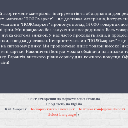
 асортимент матеріалів, інструментів та обладнання для рем
т-магазин "ПОЛОмаркет" - це доставка матеріалів, інструмен
рнет-магазин "ПОЛОмаркет" пропонує понад 14 000 товарних п
ціни. Ми працюємо без залучення посередників. Весь товар 
нучка система знижок. У нас часто проходять акції, в процес
унки, швидка доставка). Інтернет-магазин "ПОЛОмаркет" - це
на світовому ринку. Ми пропонуємо лише товари високої якос
тні картки. Накопичені бонуси можна обміняти на знижки т
очку. Гарантія високого рівня сервісу для кожного покупця.
аїні!
Сайт створений на маркетплейсі
Prom.ua
Продавець на Bigl.ua
ПОЛОмаркет |
Поскаржитися на контент
|
Політика конфіденційності
Select Language
▼