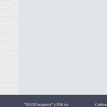
"ПОЛОмаркет" у ПМ та
Сайти