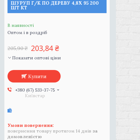
ШУРУП Г/К ПО ДЕРЕВУ 4,8Х 95 200
ШТ КТ
В наявності
Оптом і в роздріб
203,84 ₴
205,90 ₴
Показати оптові ціни
Купити
+380 (67) 533-37-75
Київстар
повернення товару протягом 14 днів
за
домовленістю