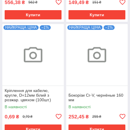
556,38
149,49
₴
₴
562 ₴
151 ₴
Купити
Купити
НАЙКРАЩА ЦІНА
–1%
НАЙКРАЩА ЦІНА
–1%
Кріплення для кабелю,
кругле, D=12мм білий з
Бокорізи Cr-V, чернёные 160
розжар. цвяхом (100шт.)
мм
В наявності
В наявності
0,69
252,45
₴
₴
0,70 ₴
255 ₴
Купити
Купити