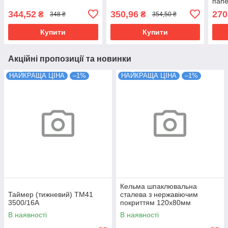
папе
уп)
344,52
350,96
270
₴
₴
348 ₴
354,50 ₴
Купити
Купити
Акційні пропозиції та новинки
НАЙКРАЩА ЦІНА
–1%
НАЙКРАЩА ЦІНА
–1%
Кельма шпаклювальна
Таймер (тижневий) ТМ41
сталева з нержавіючим
3500/16А
покриттям 120х80мм
В наявності
В наявності