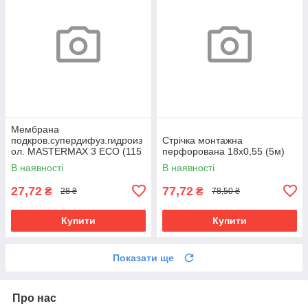
Мембрана
подкров.супердифуз.гидроиз
Cтрічка монтажна
ол. MASTERMAX 3 ECO (115
перфорована 18х0,55 (5м)
плотн, 75м.кв.)
В наявності
В наявності
27,72
77,72
₴
₴
28 ₴
78,50 ₴
Купити
Купити
Показати ще
Про нас