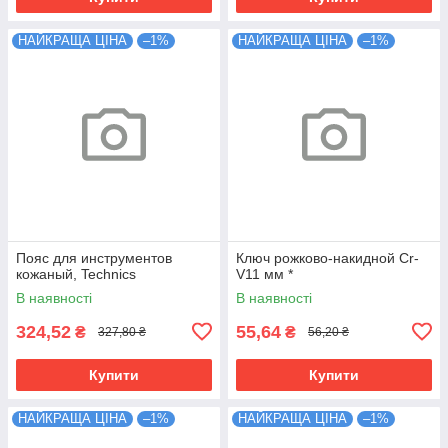
НАЙКРАЩА ЦІНА
–1%
НАЙКРАЩА ЦІНА
–1%
Пояс для инструментов
Ключ рожково-накидной Cr-
кожаный, Technics
V11 мм *
В наявності
В наявності
324,52
55,64
₴
₴
327,80 ₴
56,20 ₴
Купити
Купити
НАЙКРАЩА ЦІНА
–1%
НАЙКРАЩА ЦІНА
–1%