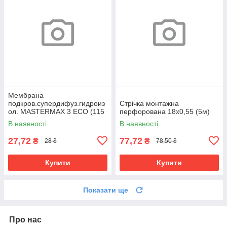
Мембрана
подкров.супердифуз.гидроиз
Cтрічка монтажна
ол. MASTERMAX 3 ECO (115
перфорована 18х0,55 (5м)
плотн, 75м.кв.)
В наявності
В наявності
27,72
77,72
₴
₴
28 ₴
78,50 ₴
Купити
Купити
Показати ще
Про нас