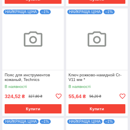
НАЙКРАЩА ЦІНА
–1%
НАЙКРАЩА ЦІНА
–1%
Пояс для инструментов
Ключ рожково-накидной Cr-
кожаный, Technics
V11 мм *
В наявності
В наявності
324,52
55,64
₴
₴
327,80 ₴
56,20 ₴
Купити
Купити
НАЙКРАЩА ЦІНА
–1%
НАЙКРАЩА ЦІНА
–1%