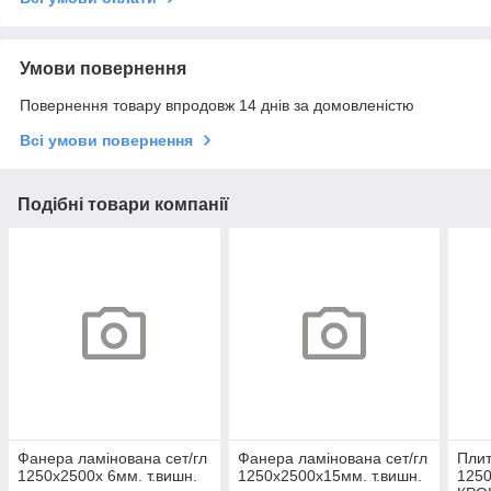
Умови повернення
Повернення товару впродовж 14 днів за домовленістю
Всі умови повернення
Подібні товари компанії
Фанера ламінована сет/гл
Фанера ламінована сет/гл
Пли
1250х2500х 6мм. т.вишн.
1250х2500х15мм. т.вишн.
125