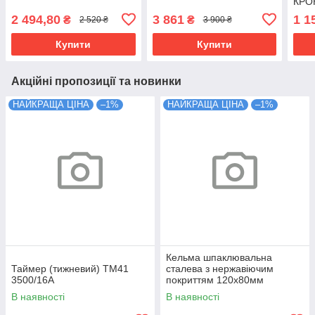
КРОН
2 494,80
3 861
1 1
₴
₴
2 520 ₴
3 900 ₴
Купити
Купити
Акційні пропозиції та новинки
НАЙКРАЩА ЦІНА
–1%
НАЙКРАЩА ЦІНА
–1%
Кельма шпаклювальна
Таймер (тижневий) ТМ41
сталева з нержавіючим
3500/16А
покриттям 120х80мм
В наявності
В наявності