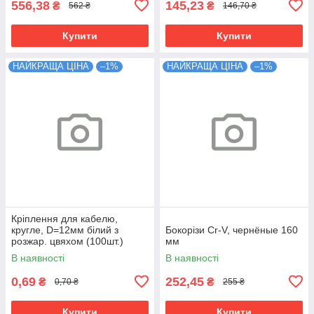
556,38
145,23
₴
₴
562 ₴
146,70 ₴
Купити
Купити
НАЙКРАЩА ЦІНА
–1%
НАЙКРАЩА ЦІНА
–1%
Кріплення для кабелю,
кругле, D=12мм білий з
Бокорізи Cr-V, чернёные 160
розжар. цвяхом (100шт.)
мм
В наявності
В наявності
0,69
252,45
₴
₴
0,70 ₴
255 ₴
Купити
Купити