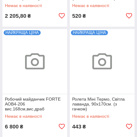
раковину BVAM4
Немає в наявності
Немає в наявності
2 205,80
520
₴
₴
НАЙКРАЩА ЦІНА
НАЙКРАЩА ЦІНА
Робочий майданчик FORTE
Ролета Міні Термо, Світла
AOB4-206
лаванда, 90х170см. (з
вис.168см,вис.драб
гачком)
159см,вис прист.др
Немає в наявності
Немає в наявності
280см,16,5кг 32390
6 800
443
₴
₴