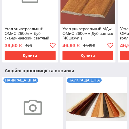
Угол универсальный
Угол универсальный МДФ
Уго
ОМиС 2600мм Дуб
ОМиС 2600мм Дуб винтаж
ОМи
скандинавский светлый
(40шт./уп.)
голл
(40шт./уп.) выведен из
выве
39,60
46,93
46,
₴
₴
40 ₴
47,40 ₴
ассорти.
Купити
Купити
Акційні пропозиції та новинки
НАЙКРАЩА ЦІНА
НАЙКРАЩА ЦІНА