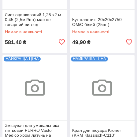
Лист оцинкований 1,25 х2 м
0,45 (2,5м2/шт) має не
Кут пластик. 20х20х2750
товарний вигляд
ОМіС білий (25шт)
Немає в наявності
Немає в наявності
581,40
49,90
₴
₴
НАЙКРАЩА ЦІНА
НАЙКРАЩА ЦІНА
Змішувач для умивальника
ліктьовий FERRO Vasto
Кран для пісуара Kroner
Medico хром латунь на
(KRM Klassisch-C110)