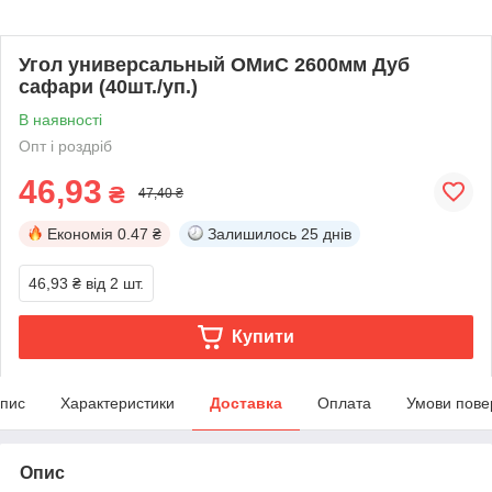
Угол универсальный ОМиС 2600мм Дуб
сафари (40шт./уп.)
В наявності
Опт і роздріб
46,93
₴
47,40 ₴
Економія
0.47 ₴
Залишилось
25 днів
46,93 ₴
від 2 шт.
Купити
пис
Характеристики
Доставка
Оплата
Умови пове
Опис