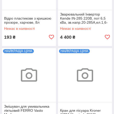
Зварювальний Інвертор
Відро пластикове з кришкою
Kende IN-285 220В, пот 6,5
прозоре, харчове, 8л
кВа, зв.напр.20-285А,ел.1,6-
5,0мм,вага 4,5кг
Немає в наявності
Немає в наявності
193
4 400
₴
₴
НАЙКРАЩА ЦІНА
НАЙКРАЩА ЦІНА
Змішувач для умивальника
ліктьовий FERRO Vasto
Кран для пісуара Kroner