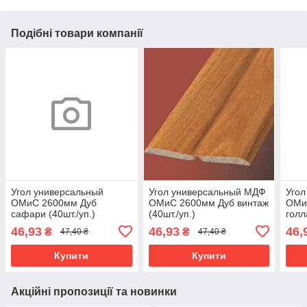
Подібні товари компанії
Угол универсальный
Угол универсальный МДФ
Уго
ОМиС 2600мм Дуб
ОМиС 2600мм Дуб винтаж
ОМи
сафари (40шт./уп.)
(40шт./уп.)
голл
выве
46,93
46,93
46,
₴
₴
47,40 ₴
47,40 ₴
Купити
Купити
Акційні пропозиції та новинки