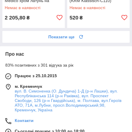
Medico хром латунь на
(KRM Klassisch-C110)
раковину BVAM4
Немає в наявності
Немає в наявності
2 205,80
520
₴
₴
Показати ще
Про нас
83% позитивних з 301 відгука за рік
Працює з 25.10.2015
м. Кременчук
вул. В. Симоненка (О. Дундича) 1-Д (р-н Лашки), вул.
Республіканська 114 (р-н Раківка), вул. Проспект
Свободи, 126 (р-н Гвардійська), м. Полтава, вул.Героїв
АТО, 71А, м.Лубни, просп.Володимирський,98,
Кременчук, Україна
Контакти
Сьогодні працює з 10:00 до 18:00