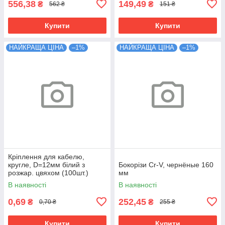
556,38
149,49
₴
₴
562 ₴
151 ₴
Купити
Купити
НАЙКРАЩА ЦІНА
–1%
НАЙКРАЩА ЦІНА
–1%
Кріплення для кабелю,
кругле, D=12мм білий з
Бокорізи Cr-V, чернёные 160
розжар. цвяхом (100шт.)
мм
В наявності
В наявності
0,69
252,45
₴
₴
0,70 ₴
255 ₴
Купити
Купити