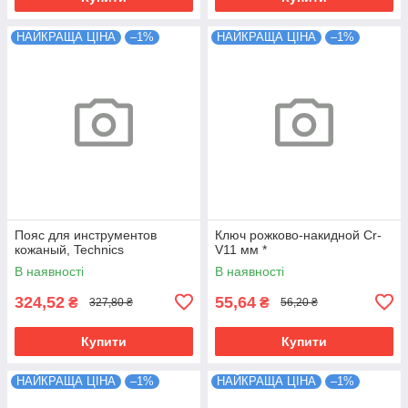
НАЙКРАЩА ЦІНА
–1%
НАЙКРАЩА ЦІНА
–1%
Пояс для инструментов
Ключ рожково-накидной Cr-
кожаный, Technics
V11 мм *
В наявності
В наявності
324,52
55,64
₴
₴
327,80 ₴
56,20 ₴
Купити
Купити
НАЙКРАЩА ЦІНА
–1%
НАЙКРАЩА ЦІНА
–1%