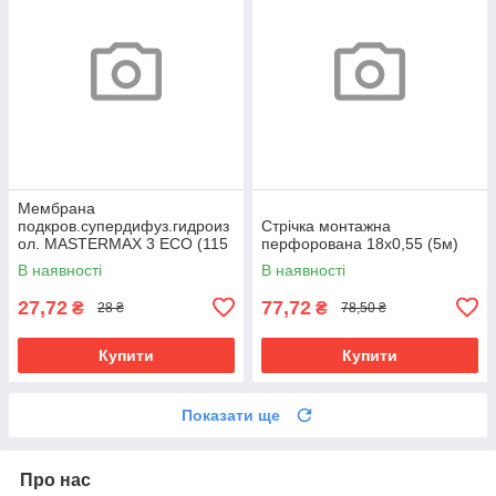
Мембрана
подкров.супердифуз.гидроиз
Cтрічка монтажна
ол. MASTERMAX 3 ECO (115
перфорована 18х0,55 (5м)
плотн, 75м.кв.)
В наявності
В наявності
27,72
77,72
₴
₴
28 ₴
78,50 ₴
Купити
Купити
Показати ще
Про нас