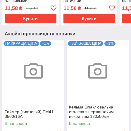
альпійський
античний
біле
11,58
11,58
11,
₴
₴
11,70 ₴
11,70 ₴
Купити
Купити
Акційні пропозиції та новинки
НАЙКРАЩА ЦІНА
–1%
НАЙКРАЩА ЦІНА
–1%
Кельма шпаклювальна
Таймер (тижневий) ТМ41
сталева з нержавіючим
3500/16А
покриттям 120х80мм
В наявності
В наявності