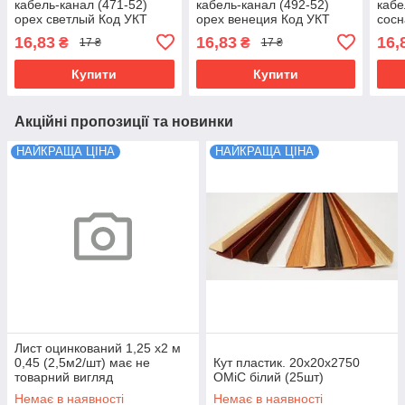
кабель-канал (471-52)
кабель-канал (492-52)
кабе
орех светлый Код УКТ
орех венеция Код УКТ
сосн
ЗЕД 3925908000
ЗЕД 3925908000
392
16,83
16,83
16,
₴
₴
17 ₴
17 ₴
Купити
Купити
Акційні пропозиції та новинки
НАЙКРАЩА ЦІНА
НАЙКРАЩА ЦІНА
Лист оцинкований 1,25 х2 м
0,45 (2,5м2/шт) має не
Кут пластик. 20х20х2750
товарний вигляд
ОМіС білий (25шт)
Немає в наявності
Немає в наявності