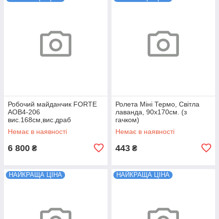
Робочий майданчик FORTE
Ролета Міні Термо, Світла
AOB4-206
лаванда, 90х170см. (з
вис.168см,вис.драб
гачком)
159см,вис прист.др
Немає в наявності
Немає в наявності
280см,16,5кг 32390
6 800
443
₴
₴
НАЙКРАЩА ЦІНА
НАЙКРАЩА ЦІНА