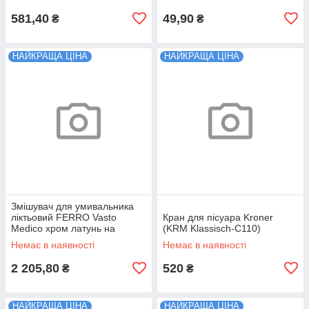
581,40
49,90
₴
₴
НАЙКРАЩА ЦІНА
НАЙКРАЩА ЦІНА
Змішувач для умивальника
ліктьовий FERRO Vasto
Кран для пісуара Kroner
Medico хром латунь на
(KRM Klassisch-C110)
раковину BVAM4
Немає в наявності
Немає в наявності
2 205,80
520
₴
₴
НАЙКРАЩА ЦІНА
НАЙКРАЩА ЦІНА