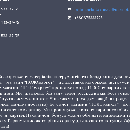
 533-37-75
polomarket.com.ua@ukr.net
р
+380675333775
 133-37-75
 533-37-75
 асортимент матеріалів, інструментів та обладнання для рем
т-магазин "ПОЛОмаркет" - це доставка матеріалів, інструмен
рнет-магазин "ПОЛОмаркет" пропонує понад 14 000 товарних п
ціни. Ми працюємо без залучення посередників. Весь товар 
нучка система знижок. У нас часто проходять акції, в процес
унки, швидка доставка). Інтернет-магазин "ПОЛОмаркет" - це
на світовому ринку. Ми пропонуємо лише товари високої якос
тні картки. Накопичені бонуси можна обміняти на знижки т
очку. Гарантія високого рівня сервісу для кожного покупця.
аїні!