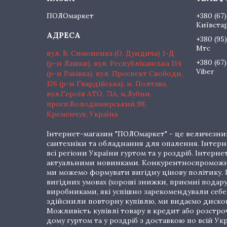
ПОЛОмаркет
+380 (67)
Київста
+380 (95)
Мтс
вул. В. Симоненка (О. Дундича) 1-Д
+380 (67)
(р-н Лашки), вул. Республіканська 114
Viber
(р-н Раківка), вул. Проспект Свободи,
126 (р-н Гвардійська), м. Полтава,
вул.Героїв АТО, 71А, м.Лубни,
просп.Володимирський,98,
Кременчук, Україна
Інтернет-магазин "ПОЛОмаркет" - це величезний
сантехніки та обладнання для опалення. Інтерне
всі регіони України гуртом та у роздріб. Інте
актуальними новинками. Конкурентноспроможні 
ми можемо формувати вигідну цінову політику. Г
вигідних умовах (хороші знижки, приємні подар
виробниками, які успішно зарекомендували себе 
здійснили повторну купівлю, ми видаємо дискон
Можливість купівлі товару в кредит або розстр
дому гуртом та у роздріб з доставкою по всій Укр