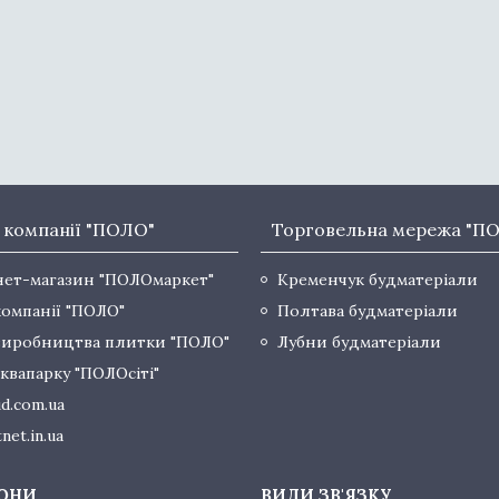
 компанії "ПОЛО"
Торговельна мережа "П
нет-магазин "ПОЛОмаркет"
Кременчук будматеріали
компанії "ПОЛО"
Полтава будматеріали
виробництва плитки "ПОЛО"
Лубни будматеріали
квапарку "ПОЛОсіті"
d.com.ua
net.in.ua