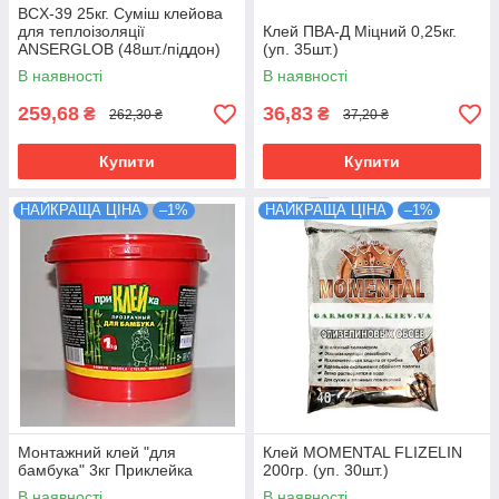
BCX-39 25кг. Суміш клейова
для теплоізоляції
Клей ПВА-Д Міцний 0,25кг.
ANSERGLOB (48шт./піддон)
(уп. 35шт.)
В наявності
В наявності
259,68
36,83
₴
₴
262,30 ₴
37,20 ₴
Купити
Купити
НАЙКРАЩА ЦІНА
–1%
НАЙКРАЩА ЦІНА
–1%
Монтажний клей "для
Клей MOMENTAL FLIZELIN
бамбука" 3кг Приклейка
200гр. (уп. 30шт.)
В наявності
В наявності