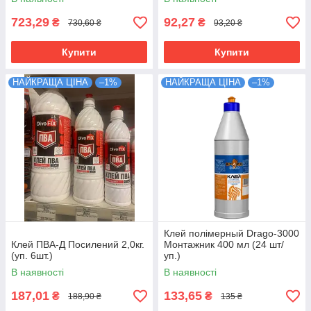
723,29
92,27
₴
₴
730,60 ₴
93,20 ₴
Купити
Купити
НАЙКРАЩА ЦІНА
–1%
НАЙКРАЩА ЦІНА
–1%
Клей полімерный Drago-3000
Клей ПВА-Д Посилений 2,0кг.
Монтажник 400 мл (24 шт/
(уп. 6шт.)
уп.)
В наявності
В наявності
187,01
133,65
₴
₴
188,90 ₴
135 ₴