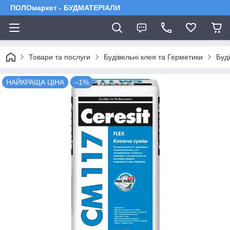
ПОЛОмаркет - БУДМАТЕРІАЛИ
Товари та послуги
Будівельні клея та Герметики
Буд
НАЙКРАЩА ЦІНА
–1%