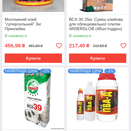
Монтажний клей
BCX-30 25кг. Суміш клейова
"суперсильний" 3кг
для облицювальної плитки
Приклейка
ANSERGLOB (48шт./піддон)
В наявності
В наявності
456,98
217,40
₴
₴
461,60 ₴
219,60 ₴
Купити
Купити
НАЙКРАЩА ЦІНА
–1%
НАЙКРАЩА ЦІНА
–1%