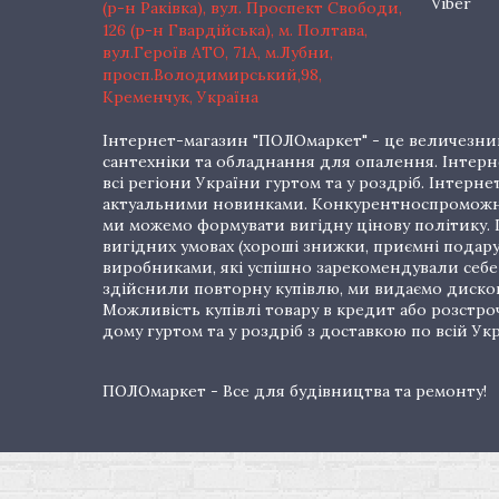
Viber
(р-н Раківка), вул. Проспект Свободи,
126 (р-н Гвардійська), м. Полтава,
вул.Героїв АТО, 71А, м.Лубни,
просп.Володимирський,98,
Кременчук, Україна
Інтернет-магазин "ПОЛОмаркет" - це величезний
сантехніки та обладнання для опалення. Інтерне
всі регіони України гуртом та у роздріб. Інте
актуальними новинками. Конкурентноспроможні 
ми можемо формувати вигідну цінову політику. Г
вигідних умовах (хороші знижки, приємні подар
виробниками, які успішно зарекомендували себе 
здійснили повторну купівлю, ми видаємо дискон
Можливість купівлі товару в кредит або розстр
дому гуртом та у роздріб з доставкою по всій Укр
ПОЛОмаркет - Все для будівництва та ремонту!