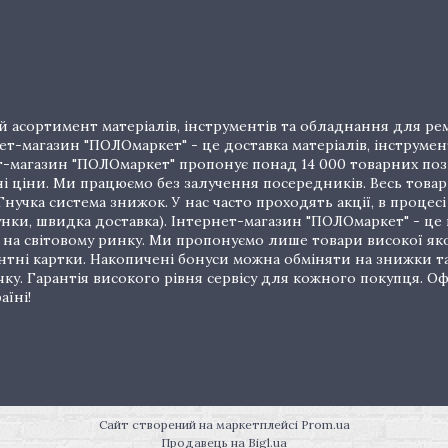
 асортимент матеріалів, інструментів та обладнання для рем
т-магазин "ПОЛОмаркет" - це доставка матеріалів, інструмен
рнет-магазин "ПОЛОмаркет" пропонує понад 14 000 товарних п
ціни. Ми працюємо без залучення посередників. Весь товар 
нучка система знижок. У нас часто проходять акції, в процес
унки, швидка доставка). Інтернет-магазин "ПОЛОмаркет" - це
на світовому ринку. Ми пропонуємо лише товари високої якос
тні картки. Накопичені бонуси можна обміняти на знижки т
очку. Гарантія високого рівня сервісу для кожного покупця.
аїні!
Сайт створений на маркетплейсі
Prom.ua
Продавець на Bigl.ua