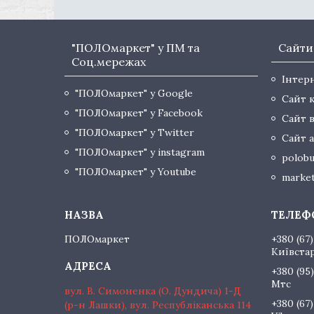
"ПОЛОмаркет" у ПМ та
Сайти
Соц.мережах
Інтер
"ПОЛОмаркет" у Google
Сайт 
"ПОЛОмаркет" у Facebook
Сайт 
"ПОЛОмаркет" у Twitter
Сайт а
"ПОЛОмаркет" у instagram
polobu
"ПОЛОмаркет" у Youtube
market
ПОЛОмаркет
+380 (67)
Київста
+380 (95)
Мтс
вул. В. Симоненка (О. Дундича) 1-Д
+380 (67)
(р-н Лашки), вул. Республіканська 114