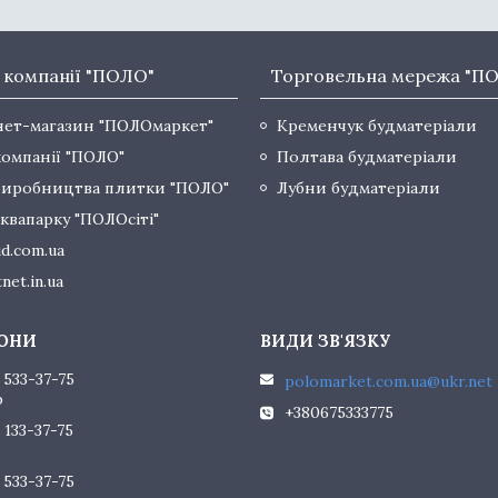
 компанії "ПОЛО"
Торговельна мережа "П
нет-магазин "ПОЛОмаркет"
Кременчук будматеріали
компанії "ПОЛО"
Полтава будматеріали
виробництва плитки "ПОЛО"
Лубни будматеріали
квапарку "ПОЛОсіті"
d.com.ua
net.in.ua
 533-37-75
polomarket.com.ua@ukr.net
р
+380675333775
 133-37-75
 533-37-75