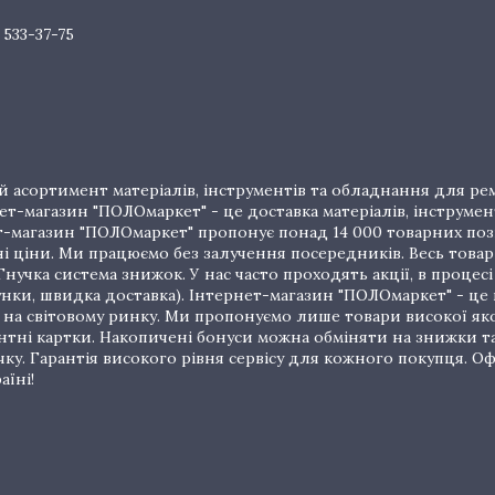
 533-37-75
 асортимент матеріалів, інструментів та обладнання для рем
т-магазин "ПОЛОмаркет" - це доставка матеріалів, інструмен
рнет-магазин "ПОЛОмаркет" пропонує понад 14 000 товарних п
ціни. Ми працюємо без залучення посередників. Весь товар 
нучка система знижок. У нас часто проходять акції, в процес
унки, швидка доставка). Інтернет-магазин "ПОЛОмаркет" - це
на світовому ринку. Ми пропонуємо лише товари високої якос
тні картки. Накопичені бонуси можна обміняти на знижки т
очку. Гарантія високого рівня сервісу для кожного покупця.
аїні!