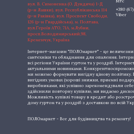
Мтс
вул. В. Симоненка (О. Дундича) 1-Д
+380 (67)
(р-н Лашки), вул. Республіканська 114
Viber
(р-н Раківка), вул. Проспект Свободи,
126 (р-н Гвардійська), м. Полтава,
вул.Героїв АТО, 71А, м.Лубни,
просп.Володимирський,98,
Кременчук, Україна
Інтернет-магазин "ПОЛОмаркет" - це величезний
сантехніки та обладнання для опалення. Інтерне
всі регіони України гуртом та у роздріб. Інте
актуальними новинками. Конкурентноспроможні 
ми можемо формувати вигідну цінову політику. Г
вигідних умовах (хороші знижки, приємні подар
виробниками, які успішно зарекомендували себе 
здійснили повторну купівлю, ми видаємо дискон
Можливість купівлі товару в кредит або розстр
дому гуртом та у роздріб з доставкою по всій Укр
ПОЛОмаркет - Все для будівництва та ремонту!