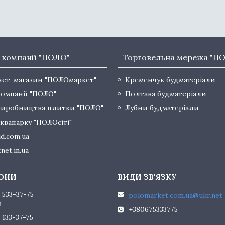
 компанії "ПОЛО"
Торговельна мережа "П
нет-магазин "ПОЛОмаркет"
Кременчук будматеріали
компанії "ПОЛО"
Полтава будматеріали
виробництва плитки "ПОЛО"
Лубни будматеріали
квапарку "ПОЛОсіті"
d.com.ua
net.in.ua
 533-37-75
polomarket.com.ua@ukr.net
р
+380675333775
 133-37-75