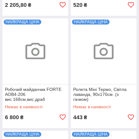
2 205,80
520
₴
₴
НАЙКРАЩА ЦІНА
НАЙКРАЩА ЦІНА
Робочий майданчик FORTE
Ролета Міні Термо, Світла
AOB4-206
лаванда, 90х170см. (з
вис.168см,вис.драб
гачком)
159см,вис прист.др
Немає в наявності
Немає в наявності
280см,16,5кг 32390
6 800
443
₴
₴
НАЙКРАЩА ЦІНА
НАЙКРАЩА ЦІНА