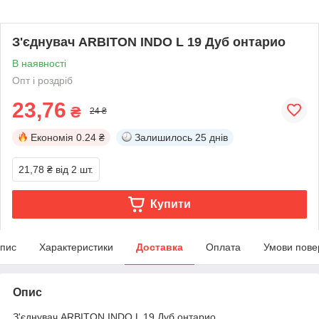
З'єднувач ARBITON INDO L 19 Дуб онтарио
В наявності
Опт і роздріб
23,76
₴
24 ₴
Економія
0.24 ₴
Залишилось
25 днів
21,78 ₴
від 2 шт.
Купити
пис
Характеристики
Доставка
Оплата
Умови пове
Опис
З'єднувач ARBITON INDO L 19 Дуб онтарио