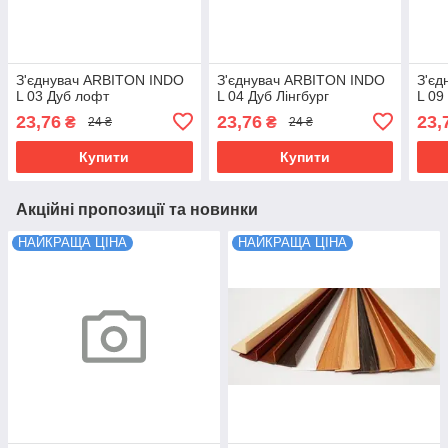
З'єднувач ARBITON INDO
З'єднувач ARBITON INDO
З'єд
L 03 Дуб лофт
L 04 Дуб Лінгбург
L 09
23,76
23,76
23,
₴
₴
24 ₴
24 ₴
Купити
Купити
Акційні пропозиції та новинки
НАЙКРАЩА ЦІНА
НАЙКРАЩА ЦІНА