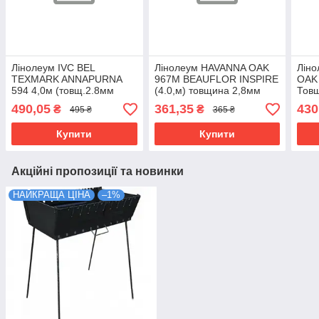
Лінолеум IVC BEL
Лінолеум HAVANNA OAK
Лін
TEXMARK ANNAPURNA
967M BEAUFLOR INSPIRE
OAK 
594 4,0м (товщ.2.8мм
(4.0,м) товщина 2,8мм
Товщ
,захист 0.4мм ПВХ+ текст.)
захисний шар 0,2мм
490,05
361,35
430
₴
₴
495 ₴
365 ₴
Купити
Купити
Акційні пропозиції та новинки
НАЙКРАЩА ЦІНА
–1%