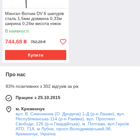
Мангал Вогник DV 6 шапурів
сталь 1,5мм довжина 0,33м
ширина 0,24м висота ніжок
0,35м
В наявності
744,68
₴
752,20 ₴
Купити
Про нас
83% позитивних з 302 відгуків за рік
Працює з 25.10.2015
м. Кременчук
вул. В. Симоненка (О. Дундича) 1-Д (р-н Лашки), вул.
Республіканська 114 (р-н Раківка), вул. Проспект
Свободи, 126 (р-н Гвардійська), м. Полтава, вул.Героїв
АТО, 71А, м.Лубни, просп.Володимирський,98,
Кременчук, Україна