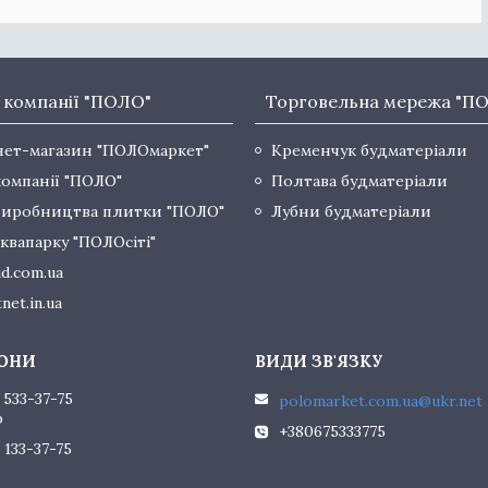
 компанії "ПОЛО"
Торговельна мережа "П
нет-магазин "ПОЛОмаркет"
Кременчук будматеріали
компанії "ПОЛО"
Полтава будматеріали
виробництва плитки "ПОЛО"
Лубни будматеріали
квапарку "ПОЛОсіті"
d.com.ua
net.in.ua
 533-37-75
polomarket.com.ua@ukr.net
р
+380675333775
 133-37-75