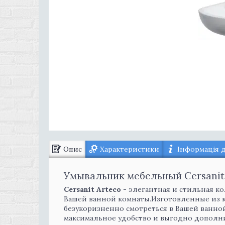
Опис
Характеристики
Інформація 
Умывальник мебельный Cersanit 
Cersanit Arteco
- элегантная и стильная 
Вашей ванной комнаты.Изготовленные из к
безукоризненно смотреться в Вашей ванно
максимальное удобство и выгодно дополн