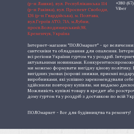
+380 (67)
(р-н Лашки), вул. Республіканська 114
Viber
(р-н Раківка), вул. Проспект Свободи,
126 (р-н Гвардійська), м. Полтава,
вул.Героїв АТО, 71А, м.Лубни,
просп.Володимирський,98,
Кременчук, Україна
Інтернет-магазин "ПОЛОмаркет" - це величезний
сантехніки та обладнання для опалення. Інтерне
всі регіони України гуртом та у роздріб. Інте
актуальними новинками. Конкурентноспроможні 
ми можемо формувати вигідну цінову політику. Г
вигідних умовах (хороші знижки, приємні подар
виробниками, які успішно зарекомендували себе 
здійснили повторну купівлю, ми видаємо дискон
Можливість купівлі товару в кредит або розстр
дому гуртом та у роздріб з доставкою по всій Укр
ПОЛОмаркет - Все для будівництва та ремонту!