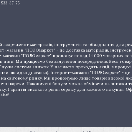
 533-37-75
 асортимент матеріалів, інструментів та обладнання для рем
т-магазин "ПОЛОмаркет" - це доставка матеріалів, інструмен
рнет-магазин "ПОЛОмаркет" пропонує понад 14 000 товарних п
ціни. Ми працюємо без залучення посередників. Весь товар 
нучка система знижок. У нас часто проходять акції, в процес
унки, швидка доставка). Інтернет-магазин "ПОЛОмаркет" - це
на світовому ринку. Ми пропонуємо лише товари високої якос
тні картки. Накопичені бонуси можна обміняти на знижки т
очку. Гарантія високого рівня сервісу для кожного покупця.
аїні!