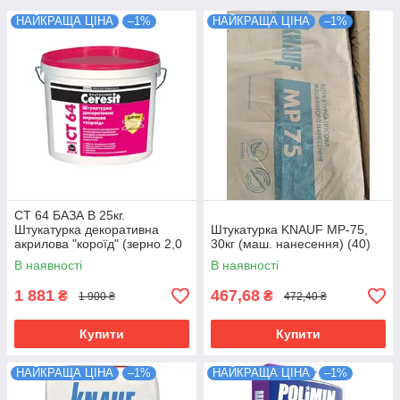
НАЙКРАЩА ЦІНА
–1%
НАЙКРАЩА ЦІНА
–1%
СТ 64 БАЗА В 25кг.
Штукатурка декоративна
Штукатурка KNAUF МР-75,
акрилова "короїд" (зерно 2,0
30кг (маш. нанесення) (40)
мм)
В наявності
В наявності
1 881
467,68
₴
₴
1 900 ₴
472,40 ₴
Купити
Купити
НАЙКРАЩА ЦІНА
–1%
НАЙКРАЩА ЦІНА
–1%