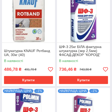
ШФ-3 25кг БІЛА фактурна
Штукатурка KNAUF Ротбанд
штукатурка (зер 2,5мм)
UA, 30кг (40)
ФАСАД-ДЕКОР "КОРОЇД"
POLIMIN (54шт./піддон)
В наявності
В наявності
486,78
736,46
₴
₴
491,70 ₴
743,90 ₴
Купити
Купити
НАЙКРАЩА ЦІНА
–1%
НАЙКРАЩА ЦІНА
–1%