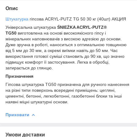
Опис
Штукатурка
гіпсова ACRYL-PUTZ TG 50 30 кг (40шт) АКЦИЯ
Універсальна штукатурка
ŚNIEŻKA ACRYL-PUTZ®
TG50
виготовлена на основі високоякісного гіпсу і
мінеральних наповнювачів з високою адгезією до основи.
Дуже зручна в роботі, наноситься з оптимальною товщиною
від 5 мм до 30 мм, а окремі виїмки навіть до 50 мм. Час
використання готової суміші становить до 90 хв, що значно
підвищує комфорт її застосування. Легка в обробці,
затирається до глянцю.
Призначення
Гіпсова штукатурка TG50 призначена для ручного нанесення
на різні типи поверхонь всередині приміщень: цегляні,
цементні, бетонні, легкобетонні, газобетонні блоки та інші
наявні міцні штукатурні основи.
Приховати
Умови доставки