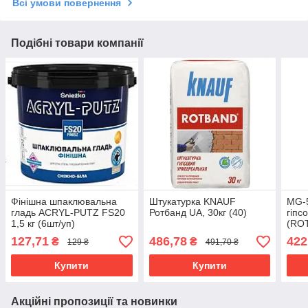
Всі умови повернення
Подібні товари компанії
Фінішна шпаклювальна
Штукатурка KNAUF
MG-5
гладь ACRYL-PUTZ FS20
Ротбанд UA, 30кг (40)
гіпс
1,5 кг (6шт/уп)
(RO
POLI
127,71
486,78
422
₴
₴
129 ₴
491,70 ₴
Купити
Купити
Акційні пропозиції та новинки