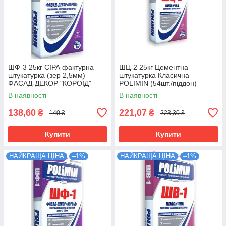
ШФ-3 25кг СІРА фактурна
ШЦ-2 25кг Цементна
штукатурка (зер 2,5мм)
штукатурка Класична
ФАСАД-ДЕКОР "КОРОЇД"
POLIMIN (54шт./піддон)
POLIMIN Розпродаж
В наявності
В наявності
138,60
221,07
₴
₴
140 ₴
223,30 ₴
Купити
Купити
НАЙКРАЩА ЦІНА
–1%
НАЙКРАЩА ЦІНА
–1%