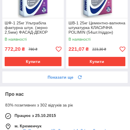
ШФ-1 25кг Ультрабіла
ШВ-1 25кг Цементно-вапняна
фактурна штук. (зерно
штукатурка КЛАСИЧНА
2,5мм) ФАСАД-ДЕКОР
POLIMIN (54шт./піддон)
"КОРОЇД" POLIMIN (54шт./
В наявності
В наявності
піддон)
772,20
221,07
₴
₴
780 ₴
223,30 ₴
Купити
Купити
Показати ще
Про нас
83% позитивних з 302 відгуків за рік
Працює з 25.10.2015
м. Кременчук