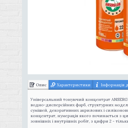
Опис
Характеристики
Інформація 
Універсальний тонуючий концентрат ANSERGL
водно-дисперсійних фарб, структурних моделю
сумішей, декоративних акрилових і силіконови
концентрат, нумерація якого починається з ц
зовнішніх і внутрішніх робіт, з цифри 2 - тільк