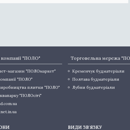
 компанії "ПОЛО"
Торговельна мережа "П
нет-магазин "ПОЛОмаркет"
Кременчук будматеріали
компанії "ПОЛО"
Полтава будматеріали
виробництва плитки "ПОЛО"
Лубни будматеріали
квапарку "ПОЛОсіті"
d.com.ua
net.in.ua