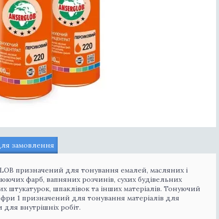
для замовлення
OB призначений для тонування емалей, масляних і
ючих фарб, вапняних розчинів, сухих будівельних
х штукатурок, шпаклівок та інших матеріалів. Тонуючий
ифри 1 призначений для тонування матеріалів для
и для внутрішніх робіт.