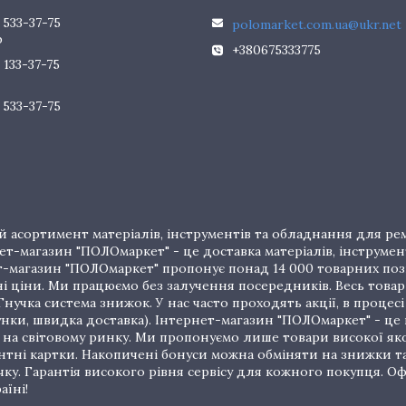
 533-37-75
polomarket.com.ua@ukr.net
р
+380675333775
 133-37-75
 533-37-75
 асортимент матеріалів, інструментів та обладнання для рем
т-магазин "ПОЛОмаркет" - це доставка матеріалів, інструмен
рнет-магазин "ПОЛОмаркет" пропонує понад 14 000 товарних п
ціни. Ми працюємо без залучення посередників. Весь товар 
нучка система знижок. У нас часто проходять акції, в процес
унки, швидка доставка). Інтернет-магазин "ПОЛОмаркет" - це
на світовому ринку. Ми пропонуємо лише товари високої якос
тні картки. Накопичені бонуси можна обміняти на знижки т
очку. Гарантія високого рівня сервісу для кожного покупця.
аїні!