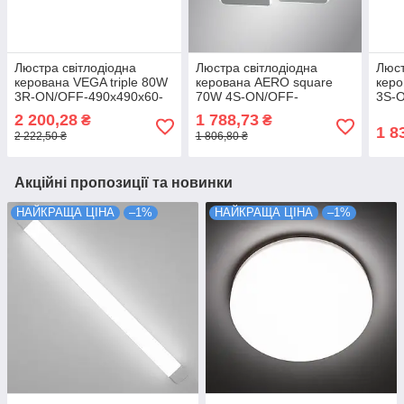
Люстра світлодіодна
Люстра світлодіодна
Люст
керована VEGA triple 80W
керована AERO square
керо
3R-ON/OFF-490х490x60-
70W 4S-ON/OFF-
3S-
BLACK/WHITE-220-IP20
455х455х60-
WHIT
2 200,28
1 788,73
₴
₴
WHITE/WHITE-220-IP20
1 8
2 222,50 ₴
1 806,80 ₴
Акційні пропозиції та новинки
НАЙКРАЩА ЦІНА
–1%
НАЙКРАЩА ЦІНА
–1%