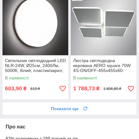
Світильник світлодіодний LED
Люстра світлодіодна
NLR-24W, Ø25см, 2400Лм,
керована AERO square 70W
5000К, білий, пластик/акрил,
4S-ON/OFF-455х455х60-
LUMINARIA
WHITE/WHITE-220-IP20
В наявності
В наявності
603,90
1 788,73
₴
₴
610 ₴
1 806,80 ₴
Показати ще
Про нас
83% позитивних з 298 відгуків за рік