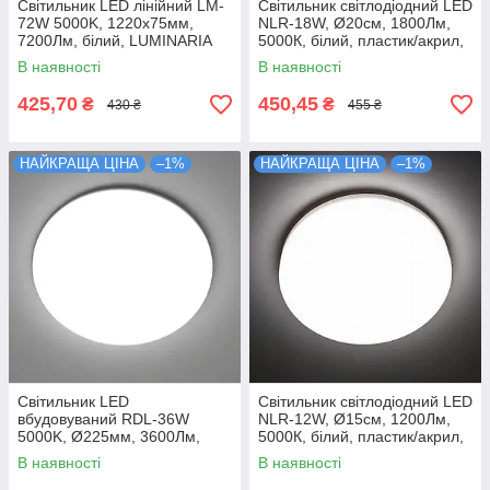
Світильник LED лінійний LM-
Світильник світлодіодний LED
72W 5000K, 1220х75мм,
NLR-18W, Ø20см, 1800Лм,
7200Лм, білий, LUMINARIA
5000К, білий, пластик/акрил,
LUMINARIA
В наявності
В наявності
425,70
450,45
₴
₴
430 ₴
455 ₴
НАЙКРАЩА ЦІНА
–1%
НАЙКРАЩА ЦІНА
–1%
Світильник LED
Світильник світлодіодний LED
вбудовуваний RDL-36W
NLR-12W, Ø15см, 1200Лм,
5000K, Ø225мм, 3600Лм,
5000К, білий, пластик/акрил,
білий, LUMINARIA
LUMINARIA
В наявності
В наявності