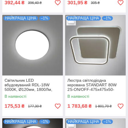
392,44
301,95
₴
₴
396,40 ₴
305 ₴
НАЙКРАЩА ЦІНА
–1%
НАЙКРАЩА ЦІНА
–1%
Світильник LED
Люстра світлодіодна
вбудовуваний RDL-18W
керована STANDART 80W
5000K, Ø120мм, 1800Лм,
2S-ON/OFF-475х475х50-
білий, LUMINARIA
WHITE/WHITE-220-IP20
В наявності
В наявності
175,53
1 783,68
₴
₴
177,30 ₴
1 801,70 ₴
НАЙКРАЩА ЦІНА
–1%
НАЙКРАЩА ЦІНА
–1%