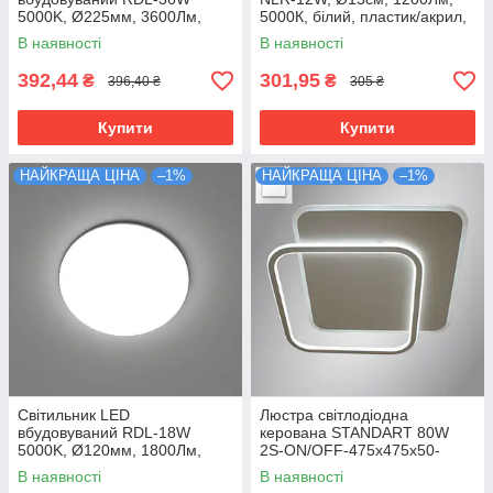
5000K, Ø225мм, 3600Лм,
5000К, білий, пластик/акрил,
білий, LUMINARIA
LUMINARIA
В наявності
В наявності
392,44
301,95
₴
₴
396,40 ₴
305 ₴
Купити
Купити
НАЙКРАЩА ЦІНА
–1%
НАЙКРАЩА ЦІНА
–1%
Світильник LED
Люстра світлодіодна
вбудовуваний RDL-18W
керована STANDART 80W
5000K, Ø120мм, 1800Лм,
2S-ON/OFF-475х475х50-
білий, LUMINARIA
WHITE/WHITE-220-IP20
В наявності
В наявності