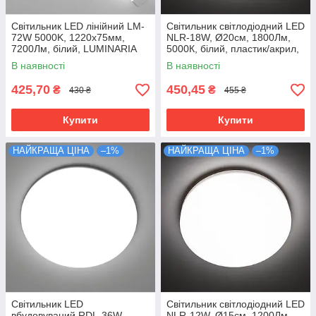
Світильник LED лінійний LM-
Світильник світлодіодний LED
72W 5000K, 1220х75мм,
NLR-18W, Ø20см, 1800Лм,
7200Лм, білий, LUMINARIA
5000К, білий, пластик/акрил,
LUMINARIA
В наявності
В наявності
425,70
450,45
₴
₴
430 ₴
455 ₴
Купити
Купити
НАЙКРАЩА ЦІНА
–1%
НАЙКРАЩА ЦІНА
–1%
Світильник LED
Світильник світлодіодний LED
вбудовуваний RDL-36W
NLR-12W, Ø15см, 1200Лм,