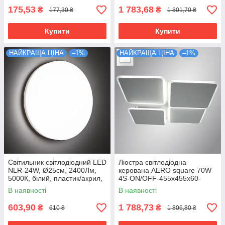
175,53
1 783,68
₴
₴
177,30 ₴
1 801,70 ₴
Купити
Купити
НАЙКРАЩА ЦІНА
–1%
НАЙКРАЩА ЦІНА
–1%
Світильник світлодіодний LED
Люстра світлодіодна
NLR-24W, Ø25см, 2400Лм,
керована AERO square 70W
5000К, білий, пластик/акрил,
4S-ON/OFF-455х455х60-
LUMINARIA
WHITE/WHITE-220-IP20
В наявності
В наявності
603,90
1 788,73
₴
₴
610 ₴
1 806,80 ₴