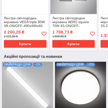
Люстра світлодіодна
Люстра світлодіодна
Люст
керована VEGA triple 80W
керована AERO square
керо
3R-ON/OFF-490х490x60-
70W 4S-ON/OFF-
3S-
BLACK/WHITE-220-IP20
455х455х60-
WHIT
2 200,28
1 788,73
₴
₴
WHITE/WHITE-220-IP20
1 8
2 222,50 ₴
1 806,80 ₴
Купити
Купити
Акційні пропозиції та новинки
НАЙКРАЩА ЦІНА
–1%
НАЙКРАЩА ЦІНА
–1%