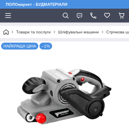
ПОЛОмаркет - БУДМАТЕРІАЛИ
Товари та послуги
Шліфувальні машини
Стрічкова 
НАЙКРАЩА ЦІНА
–1%