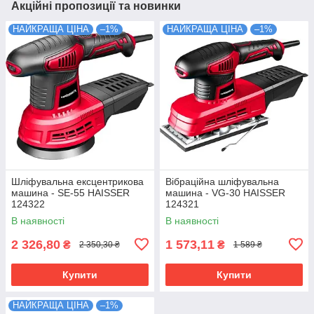
Акційні пропозиції та новинки
НАЙКРАЩА ЦІНА
–1%
НАЙКРАЩА ЦІНА
–1%
Шліфувальна ексцентрикова
Вібраційна шліфувальна
машина - SE-55 HAISSER
машина - VG-30 HAISSER
124322
124321
В наявності
В наявності
2 326,80
1 573,11
₴
₴
2 350,30 ₴
1 589 ₴
Купити
Купити
НАЙКРАЩА ЦІНА
–1%