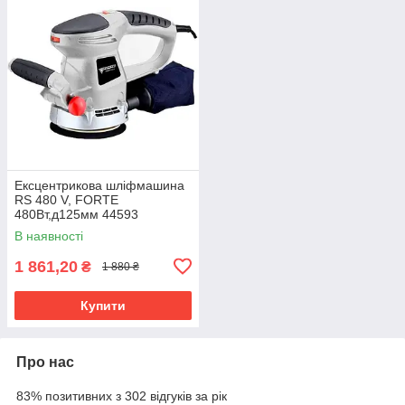
Ексцентрикова шліфмашина
RS 480 V, FORTE
480Вт,д125мм 44593
В наявності
1 861,20
₴
1 880 ₴
Купити
Про нас
83% позитивних з 302 відгуків за рік