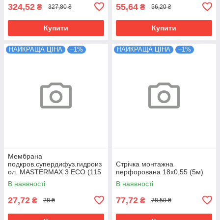
324,52
55,64
₴
₴
327,80 ₴
56,20 ₴
Купити
Купити
НАЙКРАЩА ЦІНА
–1%
НАЙКРАЩА ЦІНА
–1%
Мембрана
подкров.супердифуз.гидроиз
Cтрічка монтажна
ол. MASTERMAX 3 ECO (115
перфорована 18х0,55 (5м)
плотн, 75м.кв.)
В наявності
В наявності
27,72
77,72
₴
₴
28 ₴
78,50 ₴