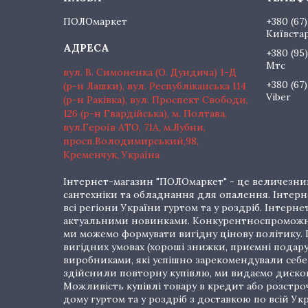
ПОЛОмаркет
+380 (67)
Київста
+380 (95)
Мтс
вул. В. Симоненка (О. Дундича) 1-Д
+380 (67)
(р-н Лашки), вул. Республіканська 114
Viber
(р-н Раківка), вул. Проспект Свободи,
126 (р-н Гвардійська), м. Полтава,
вул.Героїв АТО, 71А, м.Лубни,
просп.Володимирський,98,
Кременчук, Україна
Інтернет-магазин "ПОЛОмаркет" - це величезний
сантехніки та обладнання для опалення. Інтерне
всі регіони України гуртом та у роздріб. Інте
актуальними новинками. Конкурентноспроможні 
ми можемо формувати вигідну цінову політику. Г
вигідних умовах (хороші знижки, приємні подар
виробниками, які успішно зарекомендували себе 
здійснили повторну купівлю, ми видаємо дискон
Можливість купівлі товару в кредит або розстр
дому гуртом та у роздріб з доставкою по всій Укр