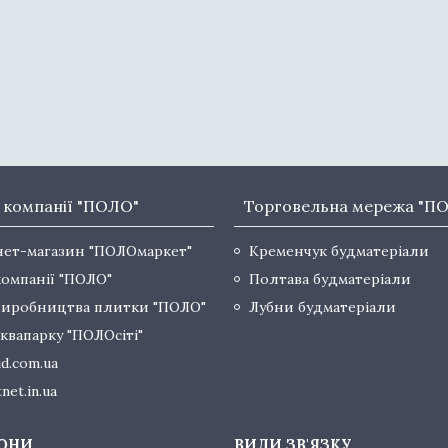
 компанії "ПОЛО"
Торговельна мережа "П
нет-магазин "ПОЛОмаркет"
Кременчук будматеріали
компанії "ПОЛО"
Полтава будматеріали
виробництва плитки "ПОЛО"
Лубни будматеріали
квапарку "ПОЛОсіті"
d.com.ua
net.in.ua