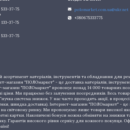
 533-37-75
polomarket.com.ua@ukr.net
р
+380675333775
 133-37-75
 533-37-75
 асортимент матеріалів, інструментів та обладнання для рем
т-магазин "ПОЛОмаркет" - це доставка матеріалів, інструмен
рнет-магазин "ПОЛОмаркет" пропонує понад 14 000 товарних п
ціни. Ми працюємо без залучення посередників. Весь товар 
нучка система знижок. У нас часто проходять акції, в процес
унки, швидка доставка). Інтернет-магазин "ПОЛОмаркет" - це
на світовому ринку. Ми пропонуємо лише товари високої якос
тні картки. Накопичені бонуси можна обміняти на знижки т
очку. Гарантія високого рівня сервісу для кожного покупця.
аїні!