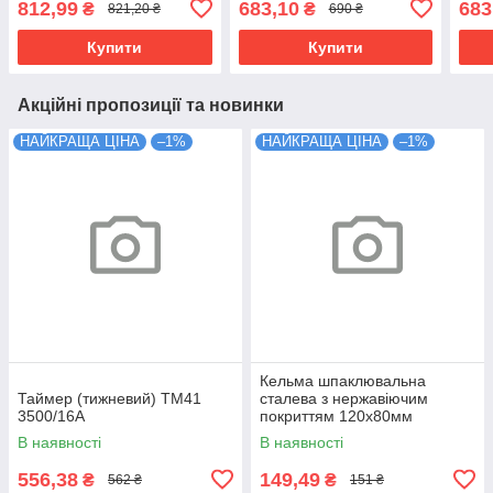
812,99
683,10
683
₴
₴
821,20 ₴
690 ₴
Купити
Купити
Акційні пропозиції та новинки
НАЙКРАЩА ЦІНА
–1%
НАЙКРАЩА ЦІНА
–1%
Кельма шпаклювальна
Таймер (тижневий) ТМ41
сталева з нержавіючим
3500/16А
покриттям 120х80мм
В наявності
В наявності
556,38
149,49
₴
₴
562 ₴
151 ₴