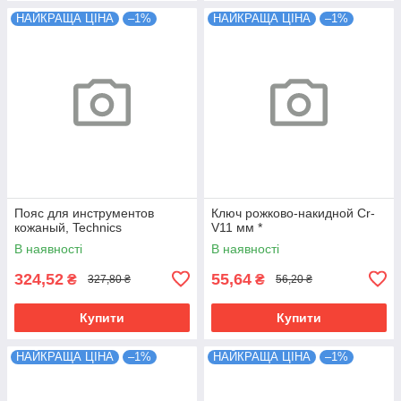
НАЙКРАЩА ЦІНА
–1%
НАЙКРАЩА ЦІНА
–1%
Пояс для инструментов
Ключ рожково-накидной Cr-
кожаный, Technics
V11 мм *
В наявності
В наявності
324,52
55,64
₴
₴
327,80 ₴
56,20 ₴
Купити
Купити
НАЙКРАЩА ЦІНА
–1%
НАЙКРАЩА ЦІНА
–1%