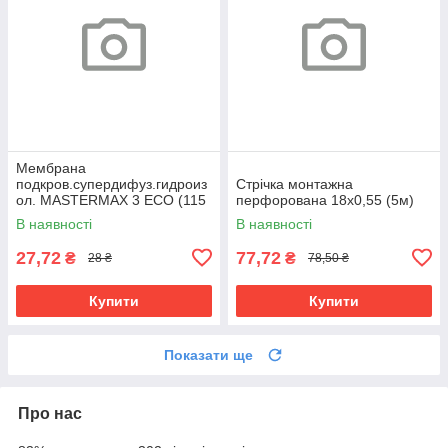
Мембрана
подкров.супердифуз.гидроиз
Cтрічка монтажна
ол. MASTERMAX 3 ECO (115
перфорована 18х0,55 (5м)
плотн, 75м.кв.)
В наявності
В наявності
27,72
77,72
₴
₴
28 ₴
78,50 ₴
Купити
Купити
Показати ще
Про нас