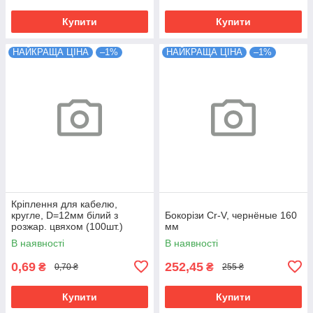
Купити
Купити
НАЙКРАЩА ЦІНА
–1%
НАЙКРАЩА ЦІНА
–1%
Кріплення для кабелю,
кругле, D=12мм білий з
Бокорізи Cr-V, чернёные 160
розжар. цвяхом (100шт.)
мм
В наявності
В наявності
0,69
252,45
₴
₴
0,70 ₴
255 ₴
Купити
Купити