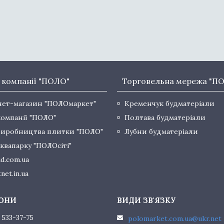
 компанії "ПОЛО"
Торговельна мережа "П
нет-магазин "ПОЛОмаркет"
Кременчук будматеріали
компанії "ПОЛО"
Полтава будматеріали
виробництва плитки "ПОЛО"
Лубни будматеріали
квапарку "ПОЛОсіті"
d.com.ua
net.in.ua
 533-37-75
polomarket.com.ua@ukr.net