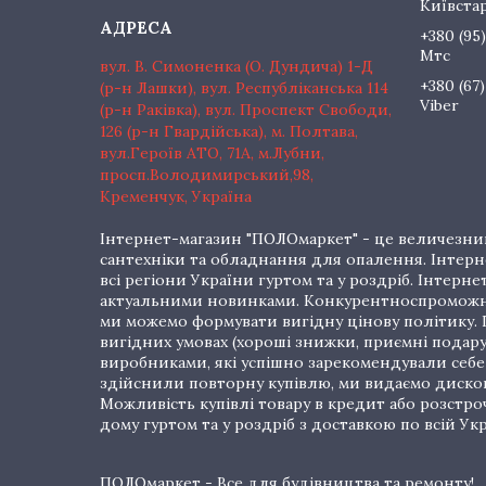
Київста
+380 (95)
Мтс
вул. В. Симоненка (О. Дундича) 1-Д
+380 (67)
(р-н Лашки), вул. Республіканська 114
Viber
(р-н Раківка), вул. Проспект Свободи,
126 (р-н Гвардійська), м. Полтава,
вул.Героїв АТО, 71А, м.Лубни,
просп.Володимирський,98,
Кременчук, Україна
Інтернет-магазин "ПОЛОмаркет" - це величезний
сантехніки та обладнання для опалення. Інтерне
всі регіони України гуртом та у роздріб. Інте
актуальними новинками. Конкурентноспроможні 
ми можемо формувати вигідну цінову політику. Г
вигідних умовах (хороші знижки, приємні подар
виробниками, які успішно зарекомендували себе 
здійснили повторну купівлю, ми видаємо дискон
Можливість купівлі товару в кредит або розстр
дому гуртом та у роздріб з доставкою по всій Укр
ПОЛОмаркет - Все для будівництва та ремонту!