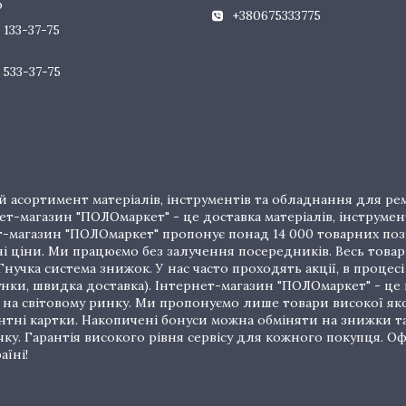
р
+380675333775
 133-37-75
 533-37-75
 асортимент матеріалів, інструментів та обладнання для рем
т-магазин "ПОЛОмаркет" - це доставка матеріалів, інструмен
рнет-магазин "ПОЛОмаркет" пропонує понад 14 000 товарних п
ціни. Ми працюємо без залучення посередників. Весь товар 
нучка система знижок. У нас часто проходять акції, в процес
унки, швидка доставка). Інтернет-магазин "ПОЛОмаркет" - це
на світовому ринку. Ми пропонуємо лише товари високої якос
тні картки. Накопичені бонуси можна обміняти на знижки т
очку. Гарантія високого рівня сервісу для кожного покупця.
аїні!