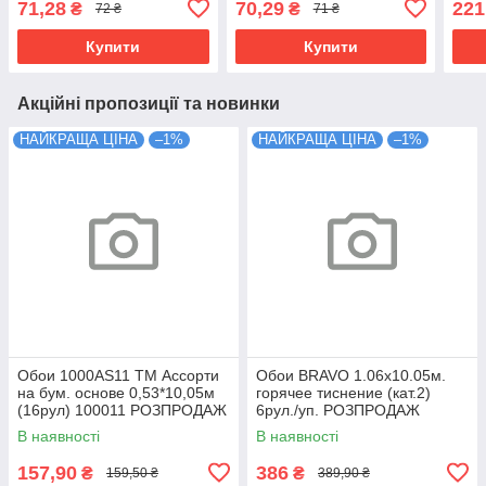
71,28
70,29
221
₴
₴
72 ₴
71 ₴
Купити
Купити
Акційні пропозиції та новинки
НАЙКРАЩА ЦІНА
–1%
НАЙКРАЩА ЦІНА
–1%
Обои 1000AS11 TM Ассорти
Обои BRAVO 1.06x10.05м.
на бум. основе 0,53*10,05м
горячее тиснение (кат.2)
(16рул) 100011 РОЗПРОДАЖ
6рул./уп. РОЗПРОДАЖ
В наявності
В наявності
157,90
386
₴
₴
159,50 ₴
389,90 ₴