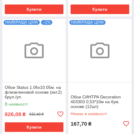
Купити
Купити
НАЙКРАЩА ЦІНА
–1%
НАЙКРАЩА ЦІНА
Обои Status 1.06x10.05м. на
флизелиновой основе (кат.2)
6рул./уп.
Обои СИНТРА Decoration
403303 0,53*10м на бум.
В наявності
основе (12шт)
626,08
Немає в наявності
₴
632,40 ₴
167,70
₴
Купити