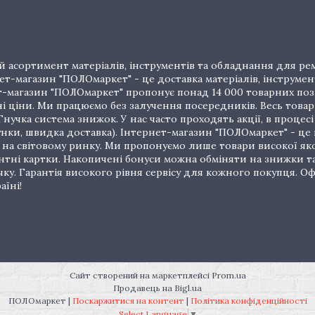
 асортимент матеріалів, інструментів та обладнання для рем
т-магазин "ПОЛОмаркет" - це доставка матеріалів, інструмен
рнет-магазин "ПОЛОмаркет" пропонує понад 14 000 товарних п
ціни. Ми працюємо без залучення посередників. Весь товар 
нучка система знижок. У нас часто проходять акції, в процес
унки, швидка доставка). Інтернет-магазин "ПОЛОмаркет" - це
на світовому ринку. Ми пропонуємо лише товари високої якос
тні картки. Накопичені бонуси можна обміняти на знижки т
очку. Гарантія високого рівня сервісу для кожного покупця.
аїні!
Сайт створений на маркетплейсі
Prom.ua
Продавець на Bigl.ua
ПОЛОмаркет |
Поскаржитися на контент
|
Політика конфіденційності
Select Language
▼