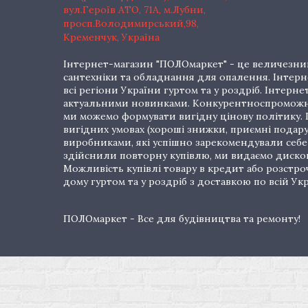
вул.Героїв АТО, 71А, м.Лубни,
просп.Володимирський,98,
Кременчук, Україна
Інтернет-магазин "ПОЛОмаркет" - це величезний
сантехніки та обладнання для опалення. Інтерне
всі регіони України гуртом та у роздріб. Інте
актуальними новинками. Конкурентноспроможні 
ми можемо формувати вигідну цінову політику. Г
вигідних умовах (хороші знижки, приємні подар
виробниками, які успішно зарекомендували себе 
здійснили повторну купівлю, ми видаємо дискон
Можливість купівлі товару в кредит або розстр
дому гуртом та у роздріб з доставкою по всій Укр
ПОЛОмаркет - Все для будівництва та ремонту!