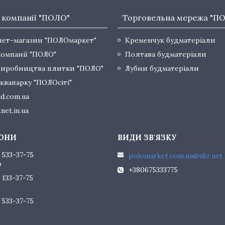
 компанії "ПОЛО"
Торговельна мережа "П
нет-магазин "ПОЛОмаркет"
Кременчук будматеріали
компанії "ПОЛО"
Полтава будматеріали
виробництва плитки "ПОЛО"
Лубни будматеріали
квапарку "ПОЛОсіті"
d.com.ua
net.in.ua
 533-37-75
polomarket.com.ua@ukr.net
р
+380675333775
 133-37-75
 533-37-75