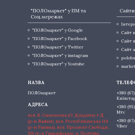
"ПОЛОмаркет" у ПМ та
Сайти
Соц.мережах
Інтер
"ПОЛОмаркет" у Google
Сайт 
"ПОЛОмаркет" у Facebook
Сайт 
"ПОЛОмаркет" у Twitter
Сайт а
"ПОЛОмаркет" у instagram
polobu
"ПОЛОмаркет" у Youtube
market
ПОЛОмаркет
+380 (67)
Київста
+380 (95)
Мтс
вул. В. Симоненка (О. Дундича) 1-Д
+380 (67)
(р-н Лашки), вул. Республіканська 114
Viber
(р-н Раківка), вул. Проспект Свободи,
126 (р-н Гвардійська), м. Полтава,