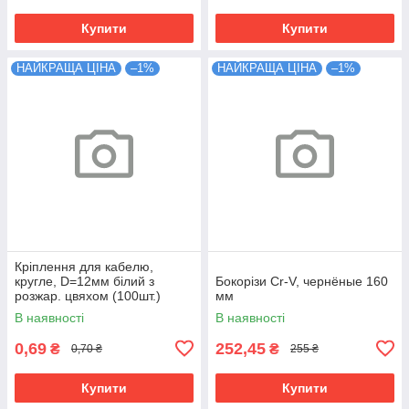
Купити
Купити
НАЙКРАЩА ЦІНА
–1%
НАЙКРАЩА ЦІНА
–1%
Кріплення для кабелю,
кругле, D=12мм білий з
Бокорізи Cr-V, чернёные 160
розжар. цвяхом (100шт.)
мм
В наявності
В наявності
0,69
252,45
₴
₴
0,70 ₴
255 ₴
Купити
Купити