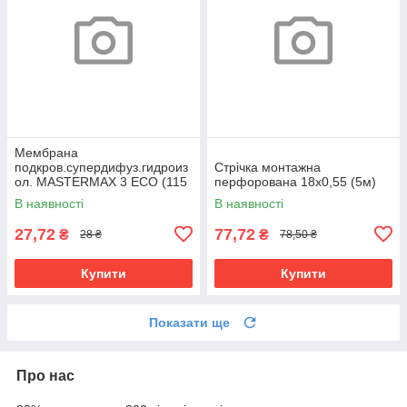
Мембрана
подкров.супердифуз.гидроиз
Cтрічка монтажна
ол. MASTERMAX 3 ECO (115
перфорована 18х0,55 (5м)
плотн, 75м.кв.)
В наявності
В наявності
27,72
77,72
₴
₴
28 ₴
78,50 ₴
Купити
Купити
Показати ще
Про нас