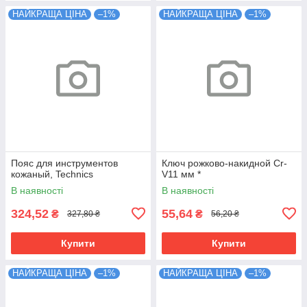
НАЙКРАЩА ЦІНА
–1%
НАЙКРАЩА ЦІНА
–1%
Пояс для инструментов
Ключ рожково-накидной Cr-
кожаный, Technics
V11 мм *
В наявності
В наявності
324,52
55,64
₴
₴
327,80 ₴
56,20 ₴
Купити
Купити
НАЙКРАЩА ЦІНА
–1%
НАЙКРАЩА ЦІНА
–1%