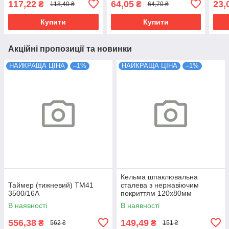
117,22
64,05
23,
₴
₴
118,40 ₴
64,70 ₴
Купити
Купити
Акційні пропозиції та новинки
НАЙКРАЩА ЦІНА
–1%
НАЙКРАЩА ЦІНА
–1%
Кельма шпаклювальна
Таймер (тижневий) ТМ41
сталева з нержавіючим
3500/16А
покриттям 120х80мм
В наявності
В наявності
556,38
149,49
₴
₴
562 ₴
151 ₴