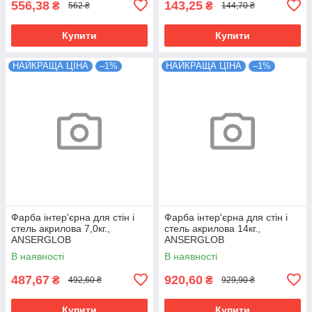
556,38
143,25
₴
₴
562 ₴
144,70 ₴
Купити
Купити
НАЙКРАЩА ЦІНА
–1%
НАЙКРАЩА ЦІНА
–1%
Фарба інтер'єрна для стін і
Фарба інтер'єрна для стін і
стель акрилова 7,0кг.,
стель акрилова 14кг.,
ANSERGLOB
ANSERGLOB
В наявності
В наявності
487,67
920,60
₴
₴
492,60 ₴
929,90 ₴
Купити
Купити