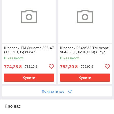
Шпалери ТМ Династія 808-47
Шпалери 964АS32 ТМ Асорті
(1,06*10,05) 80847
964-32 (1,06*10,05м) (6рул)
В наявності
В наявності
774,28
752,30
₴
₴
782,10 ₴
759,90 ₴
Купити
Купити
Показати ще
Про нас