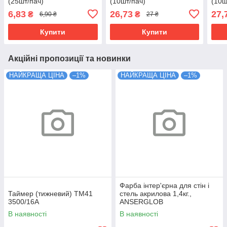
(25шт/пач)
(10шт/пач)
(10ш
6,83
26,73
27,
₴
₴
6,90 ₴
27 ₴
Купити
Купити
Акційні пропозиції та новинки
НАЙКРАЩА ЦІНА
–1%
НАЙКРАЩА ЦІНА
–1%
Фарба інтер'єрна для стін і
Таймер (тижневий) ТМ41
стель акрилова 1,4кг.,
3500/16А
ANSERGLOB
В наявності
В наявності