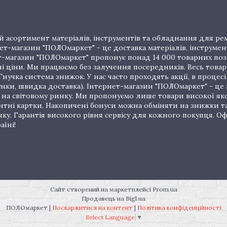
 асортимент матеріалів, інструментів та обладнання для рем
т-магазин "ПОЛОмаркет" - це доставка матеріалів, інструмен
рнет-магазин "ПОЛОмаркет" пропонує понад 14 000 товарних п
ціни. Ми працюємо без залучення посередників. Весь товар 
нучка система знижок. У нас часто проходять акції, в процес
унки, швидка доставка). Інтернет-магазин "ПОЛОмаркет" - це
на світовому ринку. Ми пропонуємо лише товари високої якос
тні картки. Накопичені бонуси можна обміняти на знижки т
очку. Гарантія високого рівня сервісу для кожного покупця.
аїні!
Сайт створений на маркетплейсі
Prom.ua
Продавець на Bigl.ua
ПОЛОмаркет |
Поскаржитися на контент
|
Політика конфіденційності
Select Language
▼