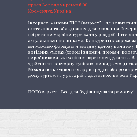
просп.Володимирський,98,
Кременчук, Україна
Інтернет-магазин "ПОЛОмаркет" - це величезний
сантехніки та обладнання для опалення. Інтерне
всі регіони України гуртом та у роздріб. Інте
актуальними новинками. Конкурентноспроможні 
ми можемо формувати вигідну цінову політику. Г
вигідних умовах (хороші знижки, приємні подар
виробниками, які успішно зарекомендували себе 
здійснили повторну купівлю, ми видаємо дискон
Можливість купівлі товару в кредит або розстр
дому гуртом та у роздріб з доставкою по всій Укр
ПОЛОмаркет - Все для будівництва та ремонту!