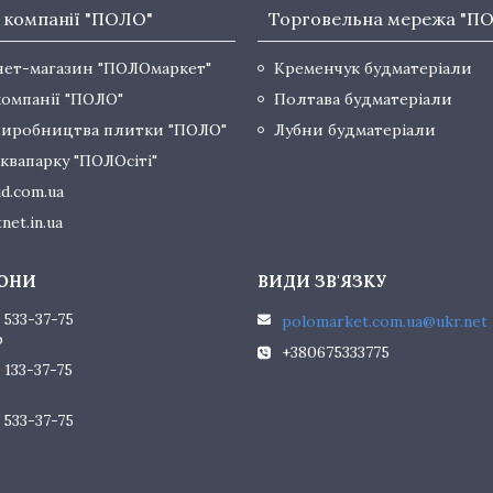
 компанії "ПОЛО"
Торговельна мережа "П
нет-магазин "ПОЛОмаркет"
Кременчук будматеріали
компанії "ПОЛО"
Полтава будматеріали
виробництва плитки "ПОЛО"
Лубни будматеріали
квапарку "ПОЛОсіті"
d.com.ua
net.in.ua
 533-37-75
polomarket.com.ua@ukr.net
р
+380675333775
 133-37-75
 533-37-75