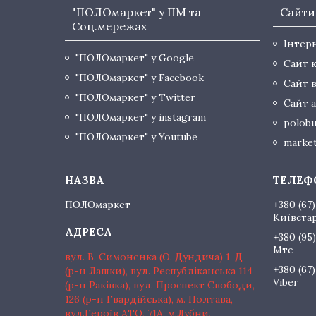
"ПОЛОмаркет" у ПМ та
Сайти
Соц.мережах
Інтер
"ПОЛОмаркет" у Google
Сайт 
"ПОЛОмаркет" у Facebook
Сайт 
"ПОЛОмаркет" у Twitter
Сайт а
"ПОЛОмаркет" у instagram
polobu
"ПОЛОмаркет" у Youtube
market
ПОЛОмаркет
+380 (67)
Київста
+380 (95)
Мтс
вул. В. Симоненка (О. Дундича) 1-Д
+380 (67)
(р-н Лашки), вул. Республіканська 114
Viber
(р-н Раківка), вул. Проспект Свободи,
126 (р-н Гвардійська), м. Полтава,
вул.Героїв АТО, 71А, м.Лубни,