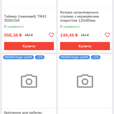
Кельма шпаклювальна
Таймер (тижневий) ТМ41
сталева з нержавіючим
3500/16А
покриттям 120х80мм
В наявності
В наявності
556,38
149,49
₴
₴
562 ₴
151 ₴
Купити
Купити
НАЙКРАЩА ЦІНА
–1%
НАЙКРАЩА ЦІНА
–1%
Кріплення для кабелю,