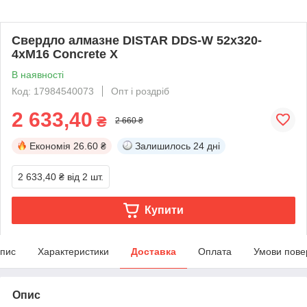
Свердло алмазне DISTAR DDS-W 52х320-
4xM16 Concrete X
В наявності
Код: 17984540073
Опт і роздріб
2 633,40
₴
2 660 ₴
Економія
26.60 ₴
Залишилось
24 дні
2 633,40 ₴
від 2 шт.
Купити
пис
Характеристики
Доставка
Оплата
Умови пове
Опис