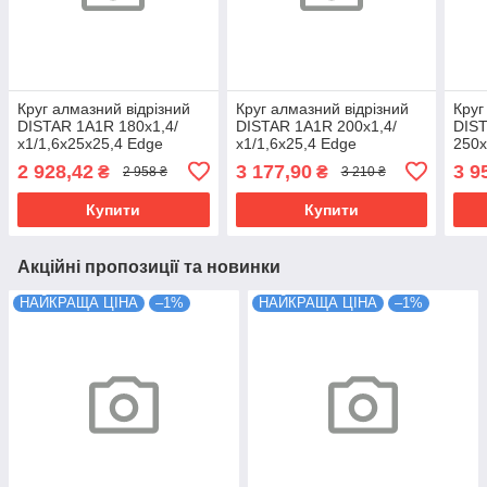
Круг алмазний відрізний
Круг алмазний відрізний
Круг
DISTAR 1А1R 180x1,4/
DISTAR 1А1R 200x1,4/
DIS
х1/1,6х25х25,4 Edge
х1/1,6х25,4 Edge
250x
Edg
2 928,42
3 177,90
3 9
₴
₴
2 958 ₴
3 210 ₴
Купити
Купити
Акційні пропозиції та новинки
НАЙКРАЩА ЦІНА
–1%
НАЙКРАЩА ЦІНА
–1%