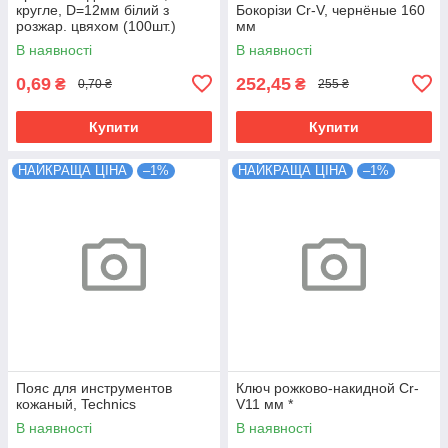
кругле, D=12мм білий з
Бокорізи Cr-V, чернёные 160
розжар. цвяхом (100шт.)
мм
В наявності
В наявності
0,69
252,45
₴
₴
0,70 ₴
255 ₴
Купити
Купити
НАЙКРАЩА ЦІНА
–1%
НАЙКРАЩА ЦІНА
–1%
Пояс для инструментов
Ключ рожково-накидной Cr-
кожаный, Technics
V11 мм *
В наявності
В наявності