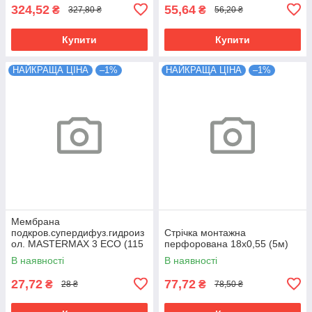
324,52
55,64
₴
₴
327,80 ₴
56,20 ₴
Купити
Купити
НАЙКРАЩА ЦІНА
–1%
НАЙКРАЩА ЦІНА
–1%
Мембрана
подкров.супердифуз.гидроиз
Cтрічка монтажна
ол. MASTERMAX 3 ECO (115
перфорована 18х0,55 (5м)
плотн, 75м.кв.)
В наявності
В наявності
27,72
77,72
₴
₴
28 ₴
78,50 ₴